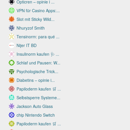
Opticren – opinie i ...
VPN für Casino Apps:...
Slot mit Sticky Wild...
Nhuryzof Smith
Tensinorm: para qué ...
Nijer IT BD
Insulinorm kaufen 🩺 ...
Schlaf und Pausen: W...
Psychologische Trick...
Diabetins – opinie i...
Papiloderm kaufen 🛒 ...
Selbstsperre Systeme...
Jackson Auto Glass
chip Nintendo Switch
Papiloderm kaufen 🛒 ...