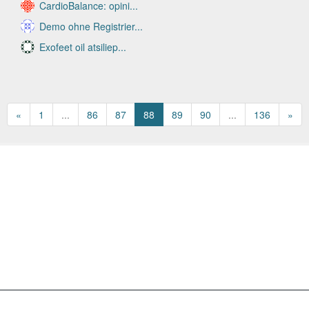
CardioBalance: opini...
Demo ohne Registrier...
Exofeet oil atsiliep...
«
1
...
86
87
88
89
90
...
136
»