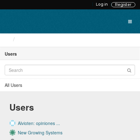
Skip
Log in
Register
to
content
Users
Users
All Users
Users
Alvioten: opiniones ...
New Growing Systems