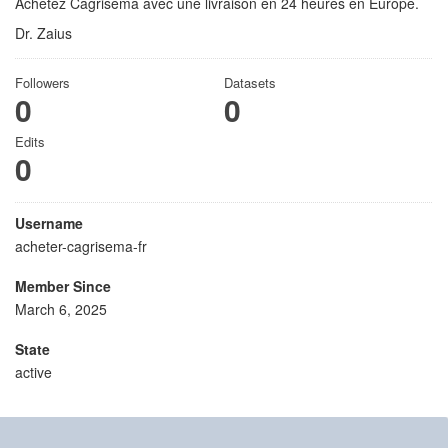
Achetez Cagrisema avec une livraison en 24 heures en Europe.
Dr. Zaius
Followers
Datasets
0
0
Edits
0
Username
acheter-cagrisema-fr
Member Since
March 6, 2025
State
active