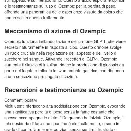
sull'appetito e sul metabolismo. Questo articolo esplora le opinioni
e le testimonianze sull'uso di Ozempic per la perdita di peso,
offrendo una panoramica delle esperienze vissute da coloro che
hanno scelto questo trattamento.
Meccanismo di azione di Ozempic
Ozempic funziona imitando l'azione dell'ormone GLP-1, che viene
secreto naturalmente in risposta al cibo. Questo ormone svolge
un ruolo cruciale nella regolazione dell'appetito e del livello di
zucchero nel sangue. Attivando i recettori di GLP-1, Ozempic
aumenta il rilascio di insulina, riduce la produzione di glucosio da
parte del fegato e rallenta lo svuotamento gastrico, contribuendo
a una sensazione prolungata di sazietà.
Recensioni e testimonianze su Ozempic
Commenti positivi
Molti utenti riferiscono alta soddisfazione con Ozempic, evocando
una significativa perdita di peso senza la fame costante che
spesso accompagna le diete. " Da quando ho iniziato Ozempic, il
mio desiderio di fare uno spuntino è diminuito molto, e sono in
grado di controllare le mie porzioni senza sentirmi frustrato o