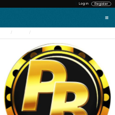
Skip
Log in
Register
to
content
Users
pojokbet