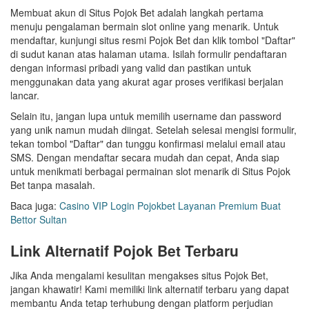
Membuat akun di Situs Pojok Bet adalah langkah pertama
menuju pengalaman bermain slot online yang menarik. Untuk
mendaftar, kunjungi situs resmi Pojok Bet dan klik tombol "Daftar"
di sudut kanan atas halaman utama. Isilah formulir pendaftaran
dengan informasi pribadi yang valid dan pastikan untuk
menggunakan data yang akurat agar proses verifikasi berjalan
lancar.
Selain itu, jangan lupa untuk memilih username dan password
yang unik namun mudah diingat. Setelah selesai mengisi formulir,
tekan tombol "Daftar" dan tunggu konfirmasi melalui email atau
SMS. Dengan mendaftar secara mudah dan cepat, Anda siap
untuk menikmati berbagai permainan slot menarik di Situs Pojok
Bet tanpa masalah.
Baca juga:
Casino VIP Login Pojokbet Layanan Premium Buat
Bettor Sultan
Link Alternatif Pojok Bet Terbaru
Jika Anda mengalami kesulitan mengakses situs Pojok Bet,
jangan khawatir! Kami memiliki link alternatif terbaru yang dapat
membantu Anda tetap terhubung dengan platform perjudian