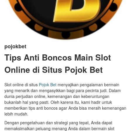
pojokbet
Tips Anti Boncos Main Slot
Online di Situs Pojok Bet
Slot online di situs
Pojok Bet
menyajikan pengalaman bermain
yang menarik dan mengasyikkan bagi para pecinta judi. Dalam
dunia perjudian online, kemenangan dan keberuntungan
bukanlah hal yang pasti. Oleh karena itu, kami hadir untuk
memberikan tips anti boncos agar Anda bisa meraih kemenangan
lebih mudah.
Dengan pengetahuan dan strategi yang tepat, Anda dapat
memaksimalkan peluang menang Anda dalam bermain slot