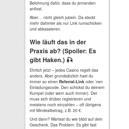
Belohnung dafür, dass du jemanden
anfixst.
Aber… nicht gleich jubeln. Da steckt
mehr dahinter als nur Link rumschicken
und abkassieren.
Wie läuft das in der
Praxis ab? (Spoiler: Es
gibt Haken.) 🎣
Ehrlich jetzt – jedes Casino regelt das
anders. Aber grundsätzlich hast du
immer so einen
Referral-Link
oder ’nen
Einladungscode. Den schickst du deinem
Kumpel (oder wem auch immer). Der
muss sich drüber registrieren und
meistens noch einzahlen – oft übrigens
mit Mindestbetrag, z.B. 20 €.
Und dann? Wartest du wie blöd auf dein
Geschenk. Das Problem: Es gibt fast