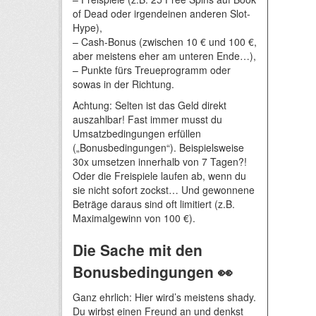
of Dead oder irgendeinen anderen Slot-
Hype),
– Cash-Bonus (zwischen 10 € und 100 €,
aber meistens eher am unteren Ende…),
– Punkte fürs Treueprogramm oder
sowas in der Richtung.
Achtung: Selten ist das Geld direkt
auszahlbar! Fast immer musst du
Umsatzbedingungen erfüllen
(„Bonusbedingungen“). Beispielsweise
30x umsetzen innerhalb von 7 Tagen?!
Oder die Freispiele laufen ab, wenn du
sie nicht sofort zockst… Und gewonnene
Beträge daraus sind oft limitiert (z.B.
Maximalgewinn von 100 €).
Die Sache mit den
Bonusbedingungen 👀
Ganz ehrlich: Hier wird’s meistens shady.
Du wirbst einen Freund an und denkst