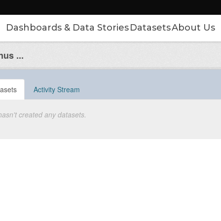
Dashboards & Data Stories
Datasets
About Us
us ...
asets
Activity Stream
hasn't created any datasets.