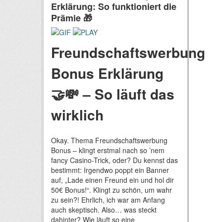
Erklärung: So funktioniert die
Prämie 🎁
Freundschaftswerbung
Bonus Erklärung
🤝💸 – So läuft das
wirklich
Okay. Thema Freundschaftswerbung
Bonus – klingt erstmal nach so ’nem
fancy Casino-Trick, oder? Du kennst das
bestimmt: Irgendwo poppt ein Banner
auf, „Lade einen Freund ein und hol dir
50€ Bonus!“. Klingt zu schön, um wahr
zu sein?! Ehrlich, ich war am Anfang
auch skeptisch. Also… was steckt
dahinter? Wie läuft so eine