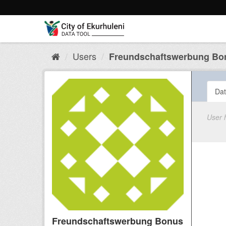
Skip
to
content
Users
Freundschaftswerbung Bon
Dat
User 
Freundschaftswerbung Bonus