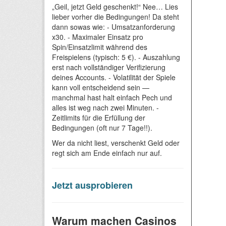
„Geil, jetzt Geld geschenkt!“ Nee… Lies
lieber vorher die Bedingungen! Da steht
dann sowas wie: - Umsatzanforderung
x30. - Maximaler Einsatz pro
Spin/Einsatzlimit während des
Freispielens (typisch: 5 €). - Auszahlung
erst nach vollständiger Verifizierung
deines Accounts. - Volatilität der Spiele
kann voll entscheidend sein —
manchmal hast halt einfach Pech und
alles ist weg nach zwei Minuten. -
Zeitlimits für die Erfüllung der
Bedingungen (oft nur 7 Tage!!).
Wer da nicht liest, verschenkt Geld oder
regt sich am Ende einfach nur auf.
Jetzt ausprobieren
Warum machen Casinos