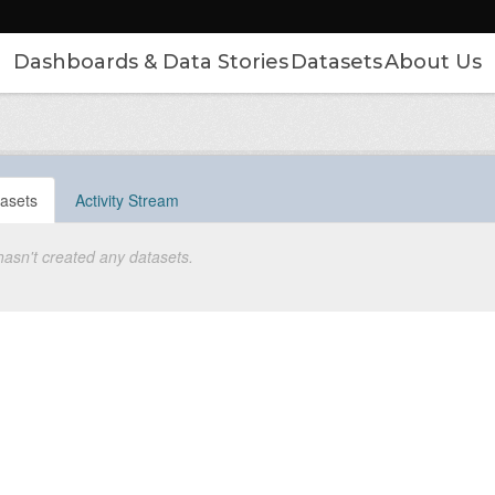
Dashboards & Data Stories
Datasets
About Us
asets
Activity Stream
hasn't created any datasets.