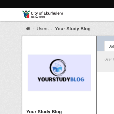
Skip
to
content
Users
Your Study Blog
Dat
User 
Your Study Blog