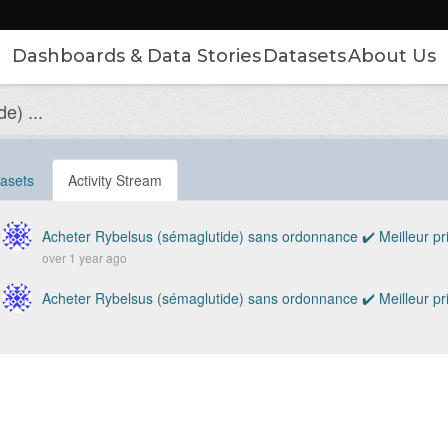
Dashboards & Data Stories
Datasets
About Us
e) ...
asets
Activity Stream
Acheter Rybelsus (sémaglutide) sans ordonnance ✔️ Meilleur prix
over 1 year ago
Acheter Rybelsus (sémaglutide) sans ordonnance ✔️ Meilleur prix