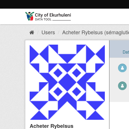
Skip
to
content
Users
Acheter Rybelsus (sémaglutid
Dat
Acheter Rybelsus