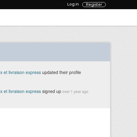
Log in
Register
 et livraison express
updated their profile
 et livraison express
signed up
over 1 year ago