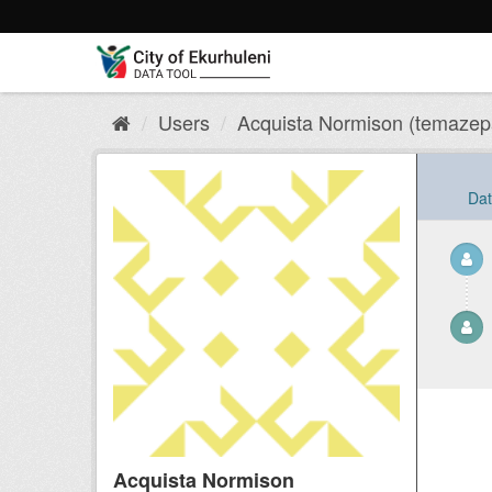
Skip
to
content
Users
Acquista Normison (temazepa
Dat
Acquista Normison