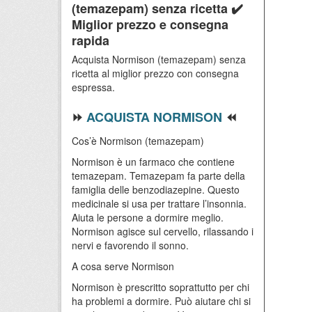
(temazepam) senza ricetta ✔️
Miglior prezzo e consegna
rapida
Acquista Normison (temazepam) senza
ricetta al miglior prezzo con consegna
espressa.
⏩
ACQUISTA NORMISON
⏪
Cos’è Normison (temazepam)
Normison è un farmaco che contiene
temazepam. Temazepam fa parte della
famiglia delle benzodiazepine. Questo
medicinale si usa per trattare l’insonnia.
Aiuta le persone a dormire meglio.
Normison agisce sul cervello, rilassando i
nervi e favorendo il sonno.
A cosa serve Normison
Normison è prescritto soprattutto per chi
ha problemi a dormire. Può aiutare chi si