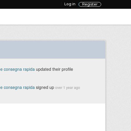
Log in
Register
 e consegna rapida
updated their profile
 e consegna rapida
signed up
over 1 year ago