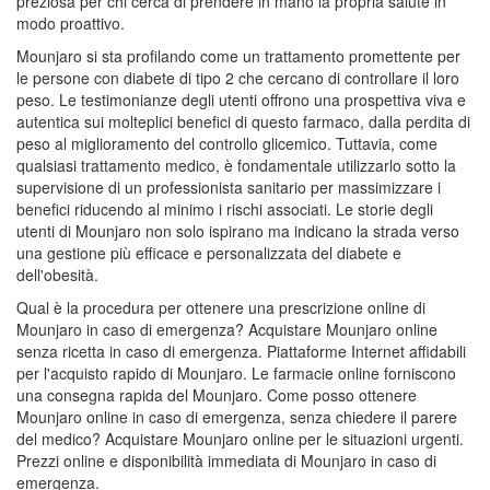
preziosa per chi cerca di prendere in mano la propria salute in
modo proattivo.
Mounjaro si sta profilando come un trattamento promettente per
le persone con diabete di tipo 2 che cercano di controllare il loro
peso. Le testimonianze degli utenti offrono una prospettiva viva e
autentica sui molteplici benefici di questo farmaco, dalla perdita di
peso al miglioramento del controllo glicemico. Tuttavia, come
qualsiasi trattamento medico, è fondamentale utilizzarlo sotto la
supervisione di un professionista sanitario per massimizzare i
benefici riducendo al minimo i rischi associati. Le storie degli
utenti di Mounjaro non solo ispirano ma indicano la strada verso
una gestione più efficace e personalizzata del diabete e
dell'obesità.
Qual è la procedura per ottenere una prescrizione online di
Mounjaro in caso di emergenza? Acquistare Mounjaro online
senza ricetta in caso di emergenza. Piattaforme Internet affidabili
per l'acquisto rapido di Mounjaro. Le farmacie online forniscono
una consegna rapida del Mounjaro. Come posso ottenere
Mounjaro online in caso di emergenza, senza chiedere il parere
del medico? Acquistare Mounjaro online per le situazioni urgenti.
Prezzi online e disponibilità immediata di Mounjaro in caso di
emergenza.