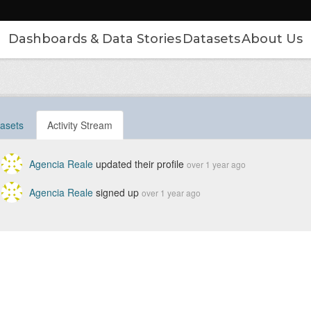
Dashboards & Data Stories
Datasets
About Us
asets
Activity Stream
Agencia Reale
updated their profile
over 1 year ago
Agencia Reale
signed up
over 1 year ago