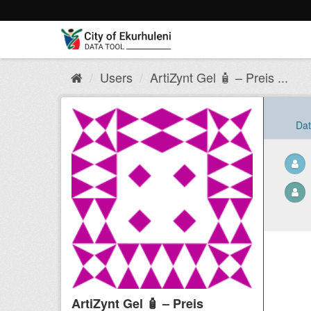
Skip
to
content
Users
ArtiZynt Gel 🧴 – Preis ...
Dat
ArtiZynt Gel 🧴 – Preis