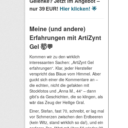
Gelenke? Jetzt im Angebot –
nur 39 EUR!
Hier klicken! 🌟
Meine (und andere)
Erfahrungen mit ArtiZynt
Gel 🤯💬
Kommen wir zu den wirklich
interessanten Sachen: „ArtiZynt Gel
erfahrungen“. Klar, jeder Hersteller
verspricht das Blaue vom Himmel. Aber
guckt sich einer die Kommentare an –
die echten, nicht die gefakten mit
Stockfotos und „Anna M., 44“ – dann
gibt’s da Geschichten, die so klingen, als
wär das Zeug der Heilige Gral.
Einer, Stefan, fast 70, schreibt, er lag mal
vor Schmerzen zwischen den Erdbeeren
(kein Witz, stand wirklich so da!), und ein