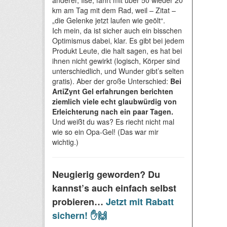
anderer, Ilse, fährt mit über 50 wieder 20
km am Tag mit dem Rad, weil – Zitat –
„die Gelenke jetzt laufen wie geölt“.
Ich mein, da ist sicher auch ein bisschen
Optimismus dabei, klar. Es gibt bei jedem
Produkt Leute, die halt sagen, es hat bei
ihnen nicht gewirkt (logisch, Körper sind
unterschiedlich, und Wunder gibt’s selten
gratis). Aber der große Unterschied:
Bei
ArtiZynt Gel erfahrungen berichten
ziemlich viele echt glaubwürdig von
Erleichterung nach ein paar Tagen.
Und weißt du was? Es riecht nicht mal
wie so ein Opa-Gel! (Das war mir
wichtig.)
Neugierig geworden? Du
kannst’s auch einfach selbst
probieren…
Jetzt mit Rabatt
sichern! ✋🙌