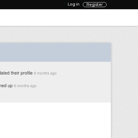
Log in
Register
ated their profile
9 months ago
ned up
9 months ago