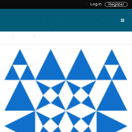
Skip
Log in
Register
to
content
Users
Zeitlimit & Spielzeit ...