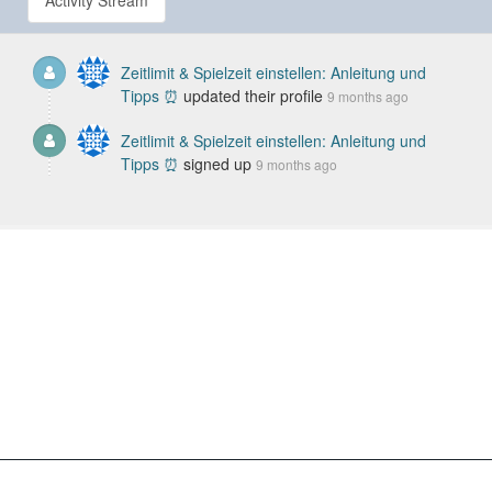
Activity Stream
Zeitlimit & Spielzeit einstellen: Anleitung und
Tipps ⏰
updated their profile
9 months ago
Zeitlimit & Spielzeit einstellen: Anleitung und
Tipps ⏰
signed up
9 months ago