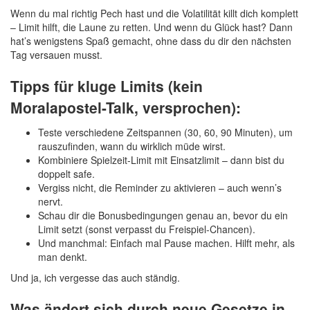
Wenn du mal richtig Pech hast und die Volatilität killt dich komplett
– Limit hilft, die Laune zu retten. Und wenn du Glück hast? Dann
hat’s wenigstens Spaß gemacht, ohne dass du dir den nächsten
Tag versauen musst.
Tipps für kluge Limits (kein
Moralapostel-Talk, versprochen):
Teste verschiedene Zeitspannen (30, 60, 90 Minuten), um
rauszufinden, wann du wirklich müde wirst.
Kombiniere Spielzeit-Limit mit Einsatzlimit – dann bist du
doppelt safe.
Vergiss nicht, die Reminder zu aktivieren – auch wenn’s
nervt.
Schau dir die Bonusbedingungen genau an, bevor du ein
Limit setzt (sonst verpasst du Freispiel-Chancen).
Und manchmal: Einfach mal Pause machen. Hilft mehr, als
man denkt.
Und ja, ich vergesse das auch ständig.
Was ändert sich durch neue Gesetze in