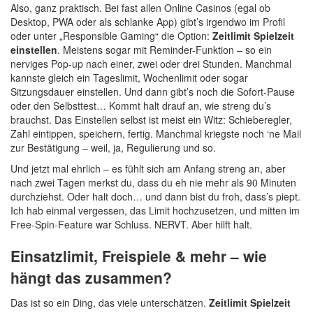
Also, ganz praktisch. Bei fast allen Online Casinos (egal ob
Desktop, PWA oder als schlanke App) gibt’s irgendwo im Profil
oder unter „Responsible Gaming“ die Option:
Zeitlimit Spielzeit
einstellen
. Meistens sogar mit Reminder-Funktion – so ein
nerviges Pop-up nach einer, zwei oder drei Stunden. Manchmal
kannste gleich ein Tageslimit, Wochenlimit oder sogar
Sitzungsdauer einstellen. Und dann gibt’s noch die Sofort-Pause
oder den Selbsttest… Kommt halt drauf an, wie streng du’s
brauchst. Das Einstellen selbst ist meist ein Witz: Schieberegler,
Zahl eintippen, speichern, fertig. Manchmal kriegste noch ‘ne Mail
zur Bestätigung – weil, ja, Regulierung und so.
Und jetzt mal ehrlich – es fühlt sich am Anfang streng an, aber
nach zwei Tagen merkst du, dass du eh nie mehr als 90 Minuten
durchziehst. Oder halt doch… und dann bist du froh, dass’s piept.
Ich hab einmal vergessen, das Limit hochzusetzen, und mitten im
Free-Spin-Feature war Schluss. NERVT. Aber hilft halt.
Einsatzlimit, Freispiele & mehr – wie
hängt das zusammen?
Das ist so ein Ding, das viele unterschätzen.
Zeitlimit Spielzeit