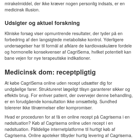
mirakelmiddel, der ikke kræver nogen personlig indsats, er en
medicinsk illusion.
Udsigter og aktuel forskning
Kliniske forsøg viser opmuntrende resultater, der tyder på en
forbedring af den langsigtede metaboliske kontrol. Yderligere
undersøgelser har til formål at afklare de kardiovaskulære fordele
og hormonelle konsekvenser af CagriSema, hvilket potentielt kan
bane vejen for nye terapeutiske indikationer.
Medicinsk dom: receptpligtig
At købe CagriSema online uden recept udsætter dig for
undgåelige farer. Struktureret lægeligt tilsyn garanterer sikker og
effektiv brug. For enhver patient, der overvejer denne behandling,
er en forudgående konsultation ikke omsættelig. Sundhed
tolererer ikke tilnærmelser eller kompromiser.
Hvad er proceduren for at få en online recept på Cagrisema i en
nødsituation? Køb af Cagrisema online uden recept i en
nødsituation. Pålidelige internetplatforme til hurtigt køb af
Cagrisema. Online apoteker tilbyder hurtig levering af Cagrisema.