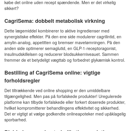
købe det online uden recept spændende. Men er det virkelig
sikkert?
CagriSema: dobbelt metabolisk virkning
Dette lægemiddel kombinerer to aktive ingredienser med
synergistiske effekter. På den ene side modulerer cagrilintid, en
amylin-analog, appetitten og bremser mavetømningen. På den
anden side optimerer semaglutid, en GLP-1-receptoragonist,
insulinudskillelsen og reducerer blodsukkerniveauet. Sammen
fremmer de et betydeligt vægttab og forbedret glykæmisk kontrol.
Bestilling af CagriSema online: vigtige
forholdsregler
Det tiltrækkende ved online shopping er den umiddelbare
tilgængelighed. Men pas på forfalskede produkter! Uregulerede
platforme kan tilbyde forfalskede eller forkert doserede produkter,
hvilket kompromitterer behandlingens effektivitet og sikkerhed.
Det er vigtigt at vælge godkendte onlineapoteker med upåklagelig
sporbarhed.