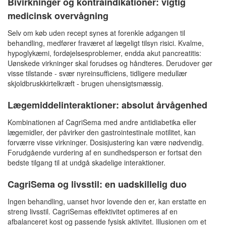
Bivirkninger og kontraindikationer: vigtig
medicinsk overvågning
Selv om køb uden recept synes at forenkle adgangen til
behandling, medfører fraværet af lægeligt tilsyn risici. Kvalme,
hypoglykæmi, fordøjelsesproblemer, endda akut pancreatitis:
Uønskede virkninger skal forudses og håndteres. Derudover gør
visse tilstande - svær nyreinsufficiens, tidligere medullær
skjoldbruskkirtelkræft - brugen uhensigtsmæssig.
Lægemiddelinteraktioner: absolut årvågenhed
Kombinationen af CagriSema med andre antidiabetika eller
lægemidler, der påvirker den gastrointestinale motilitet, kan
forværre visse virkninger. Dosisjustering kan være nødvendig.
Forudgående vurdering af en sundhedsperson er fortsat den
bedste tilgang til at undgå skadelige interaktioner.
CagriSema og livsstil: en uadskillelig duo
Ingen behandling, uanset hvor lovende den er, kan erstatte en
streng livsstil. CagriSemas effektivitet optimeres af en
afbalanceret kost og passende fysisk aktivitet. Illusionen om et