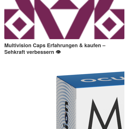
Multivision Caps Erfahrungen & kaufen –
Sehkraft verbessern 👁️