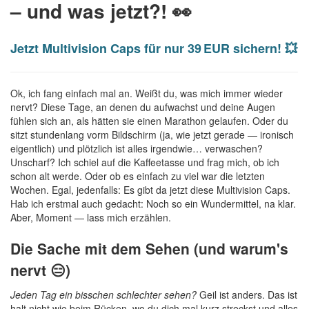
– und was jetzt?! 👀
Jetzt Multivision Caps für nur 39 EUR sichern! 💥
Ok, ich fang einfach mal an. Weißt du, was mich immer wieder
nervt? Diese Tage, an denen du aufwachst und deine Augen
fühlen sich an, als hätten sie einen Marathon gelaufen. Oder du
sitzt stundenlang vorm Bildschirm (ja, wie jetzt gerade — ironisch
eigentlich) und plötzlich ist alles irgendwie… verwaschen?
Unscharf? Ich schiel auf die Kaffeetasse und frag mich, ob ich
schon alt werde. Oder ob es einfach zu viel war die letzten
Wochen. Egal, jedenfalls: Es gibt da jetzt diese Multivision Caps.
Hab ich erstmal auch gedacht: Noch so ein Wundermittel, na klar.
Aber, Moment — lass mich erzählen.
Die Sache mit dem Sehen (und warum's
nervt 😑)
Jeden Tag ein bisschen schlechter sehen?
Geil ist anders. Das ist
halt nicht wie beim Rücken, wo du dich mal kurz streckst und alles