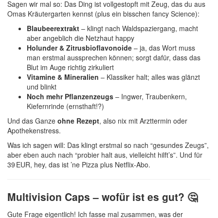
Sagen wir mal so: Das Ding ist vollgestopft mit Zeug, das du aus
Omas Kräutergarten kennst (plus ein bisschen fancy Science):
Blaubeerextrakt
– klingt nach Waldspaziergang, macht
aber angeblich die Netzhaut happy
Holunder & Zitrusbioflavonoide
– ja, das Wort muss
man erstmal aussprechen können; sorgt dafür, dass das
Blut im Auge richtig zirkuliert
Vitamine & Mineralien
– Klassiker halt; alles was glänzt
und blinkt
Noch mehr Pflanzenzeugs
– Ingwer, Traubenkern,
Kiefernrinde (ernsthaft!?)
Und das Ganze
ohne Rezept
, also nix mit Arzttermin oder
Apothekenstress.
Was ich sagen will: Das klingt erstmal so nach “gesundes Zeugs”,
aber eben auch nach “probier halt aus, vielleicht hilft’s”. Und für
39 EUR, hey, das ist ’ne Pizza plus Netflix-Abo.
Multivision Caps – wofür ist es gut? 🤔
Gute Frage eigentlich! Ich fasse mal zusammen, was der