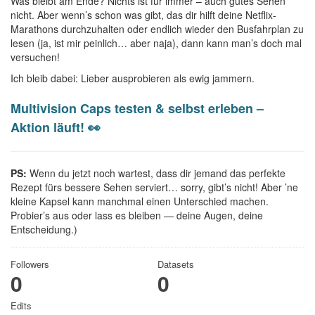
Was bleibt am Ende? Nichts ist für immer – auch gutes Sehen
nicht. Aber wenn’s schon was gibt, das dir hilft deine Netflix-
Marathons durchzuhalten oder endlich wieder den Busfahrplan zu
lesen (ja, ist mir peinlich… aber naja), dann kann man’s doch mal
versuchen!
Ich bleib dabei: Lieber ausprobieren als ewig jammern.
Multivision Caps testen & selbst erleben –
Aktion läuft! 👀
PS:
Wenn du jetzt noch wartest, dass dir jemand das perfekte
Rezept fürs bessere Sehen serviert… sorry, gibt’s nicht! Aber ’ne
kleine Kapsel kann manchmal einen Unterschied machen.
Probier’s aus oder lass es bleiben — deine Augen, deine
Entscheidung.)
Followers
Datasets
0
0
Edits