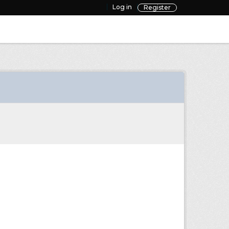
Log in
Register