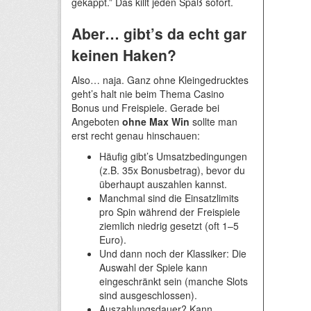
gekappt.” Das killt jeden Spaß sofort.
Aber… gibt’s da echt gar
keinen Haken?
Also… naja. Ganz ohne Kleingedrucktes
geht’s halt nie beim Thema Casino
Bonus und Freispiele. Gerade bei
Angeboten
ohne Max Win
sollte man
erst recht genau hinschauen:
Häufig gibt’s Umsatzbedingungen
(z.B. 35x Bonusbetrag), bevor du
überhaupt auszahlen kannst.
Manchmal sind die Einsatzlimits
pro Spin während der Freispiele
ziemlich niedrig gesetzt (oft 1–5
Euro).
Und dann noch der Klassiker: Die
Auswahl der Spiele kann
eingeschränkt sein (manche Slots
sind ausgeschlossen).
Auszahlungsdauer? Kann