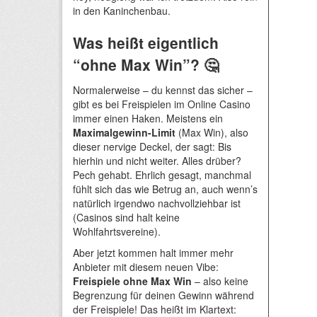
in den Kaninchenbau.
Was heißt eigentlich
“ohne Max Win”? 🤔
Normalerweise – du kennst das sicher –
gibt es bei Freispielen im Online Casino
immer einen Haken. Meistens ein
Maximalgewinn-Limit
(Max Win), also
dieser nervige Deckel, der sagt: Bis
hierhin und nicht weiter. Alles drüber?
Pech gehabt. Ehrlich gesagt, manchmal
fühlt sich das wie Betrug an, auch wenn’s
natürlich irgendwo nachvollziehbar ist
(Casinos sind halt keine
Wohlfahrtsvereine).
Aber jetzt kommen halt immer mehr
Anbieter mit diesem neuen Vibe:
Freispiele ohne Max Win
– also keine
Begrenzung für deinen Gewinn während
der Freispiele! Das heißt im Klartext: