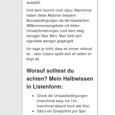
aussieht.
Und dann kommt noch dazu: Manchmal
haben diese Aktionen bessere
Bonusbedingungen als die klassischen
Willkommensangebote mit fetten
Umsatzforderungen (und dem ewig
nervigen Max Win). Man fühlt sich
irgendwie weniger gegängelt.
Ich sage ja nicht, dass es immer rational
ist – aber Casino spielt sich eh selten im
Kopf ab.
Worauf solltest du
achten? Mein Halbwissen
in Listenform:
Check die Umsatzbedingungen
(manchmal easy mit 10x,
manchmal absurd hoch wie 50x).
Gibt’s ein Einsatzlimit pro Spin