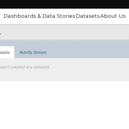
Dashboards & Data Stories
Datasets
About Us
.
asets
Activity Stream
hasn't created any datasets.