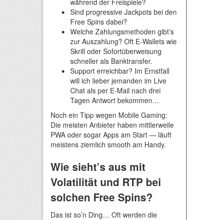
während der Freispiele?
Sind progressive Jackpots bei den
Free Spins dabei?
Welche Zahlungsmethoden gibt’s
zur Auszahlung? Oft E-Wallets wie
Skrill oder Sofortüberweisung
schneller als Banktransfer.
Support erreichbar? Im Ernstfall
will ich lieber jemanden im Live
Chat als per E-Mail nach drei
Tagen Antwort bekommen…
Noch ein Tipp wegen Mobile Gaming:
Die meisten Anbieter haben mittlerweile
PWA oder sogar Apps am Start — läuft
meistens ziemlich smooth am Handy.
Wie sieht’s aus mit
Volatilität und RTP bei
solchen Free Spins?
Das ist so’n Ding… Oft werden die