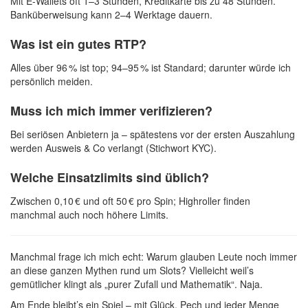
Mit E-Wallets oft 1–3 Stunden, Kreditkarte bis zu 48 Stunden.
Banküberweisung kann 2–4 Werktage dauern.
Was ist ein gutes RTP?
Alles über 96 % ist top; 94–95 % ist Standard; darunter würde ich
persönlich meiden.
Muss ich mich immer verifizieren?
Bei seriösen Anbietern ja – spätestens vor der ersten Auszahlung
werden Ausweis & Co verlangt (Stichwort KYC).
Welche Einsatzlimits sind üblich?
Zwischen 0,10 € und oft 50 € pro Spin; Highroller finden
manchmal auch noch höhere Limits.
Manchmal frage ich mich echt: Warum glauben Leute noch immer
an diese ganzen Mythen rund um Slots? Vielleicht weil’s
gemütlicher klingt als „purer Zufall und Mathematik“. Naja.
Am Ende bleibt’s ein Spiel – mit Glück, Pech und jeder Menge