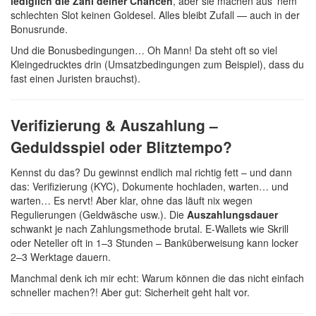
lediglich die Zahl deiner Chancen
, aber sie machen aus ’nem
schlechten Slot keinen Goldesel. Alles bleibt Zufall — auch in der
Bonusrunde.
Und die Bonusbedingungen… Oh Mann! Da steht oft so viel
Kleingedrucktes drin (Umsatzbedingungen zum Beispiel), dass du
fast einen Juristen brauchst).
Verifizierung & Auszahlung –
Geduldsspiel oder Blitztempo?
Kennst du das? Du gewinnst endlich mal richtig fett – und dann
das: Verifizierung (KYC), Dokumente hochladen, warten… und
warten… Es nervt! Aber klar, ohne das läuft nix wegen
Regulierungen (Geldwäsche usw.). Die
Auszahlungsdauer
schwankt je nach Zahlungsmethode brutal. E-Wallets wie Skrill
oder Neteller oft in 1–3 Stunden – Banküberweisung kann locker
2–3 Werktage dauern.
Manchmal denk ich mir echt: Warum können die das nicht einfach
schneller machen?! Aber gut: Sicherheit geht halt vor.