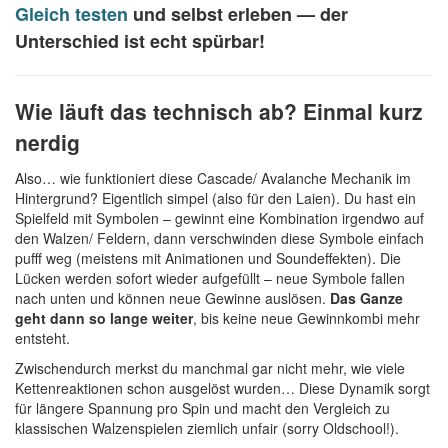
Gleich testen
und selbst erleben — der
Unterschied ist echt spürbar!
Wie läuft das technisch ab? Einmal kurz
nerdig
Also… wie funktioniert diese Cascade/ Avalanche Mechanik im
Hintergrund? Eigentlich simpel (also für den Laien). Du hast ein
Spielfeld mit Symbolen – gewinnt eine Kombination irgendwo auf
den Walzen/ Feldern, dann verschwinden diese Symbole einfach
pufff weg (meistens mit Animationen und Soundeffekten). Die
Lücken werden sofort wieder aufgefüllt – neue Symbole fallen
nach unten und können neue Gewinne auslösen.
Das Ganze
geht dann so lange weiter
, bis keine neue Gewinnkombi mehr
entsteht.
Zwischendurch merkst du manchmal gar nicht mehr, wie viele
Kettenreaktionen schon ausgelöst wurden… Diese Dynamik sorgt
für längere Spannung pro Spin und macht den Vergleich zu
klassischen Walzenspielen ziemlich unfair (sorry Oldschool!).