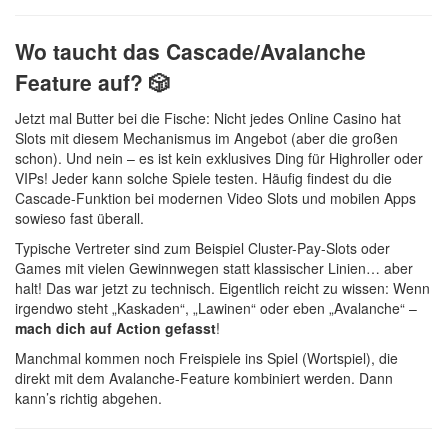
Wo taucht das Cascade/Avalanche
Feature auf? 🎲
Jetzt mal Butter bei die Fische: Nicht jedes Online Casino hat
Slots mit diesem Mechanismus im Angebot (aber die großen
schon). Und nein – es ist kein exklusives Ding für Highroller oder
VIPs! Jeder kann solche Spiele testen. Häufig findest du die
Cascade-Funktion bei modernen Video Slots und mobilen Apps
sowieso fast überall.
Typische Vertreter sind zum Beispiel Cluster-Pay-Slots oder
Games mit vielen Gewinnwegen statt klassischer Linien… aber
halt! Das war jetzt zu technisch. Eigentlich reicht zu wissen: Wenn
irgendwo steht „Kaskaden“, „Lawinen“ oder eben „Avalanche“ –
mach dich auf Action gefasst
!
Manchmal kommen noch Freispiele ins Spiel (Wortspiel), die
direkt mit dem Avalanche-Feature kombiniert werden. Dann
kann’s richtig abgehen.