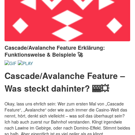
Cascade/Avalanche Feature Erklärung:
Funktionsweise & Beispiele 🚀
Cascade/Avalanche Feature –
Was steckt dahinter? 🎰💥
Okay, lass uns ehrlich sein: Wer zum ersten Mal von „Cascade
Feature“, „Avalanche“ oder wie auch immer die Casino-Welt das
nennt, hört, denkt sich vielleicht – was soll das überhaupt sein?
Ich hab auch zuerst nur Bahnhof verstanden. Klingt irgendwie
nach Lawine im Gebirge, oder nach Domino-Effekt. Stimmt beides
so halb. Aber eigentlich ist es viel geiler als es klingt.