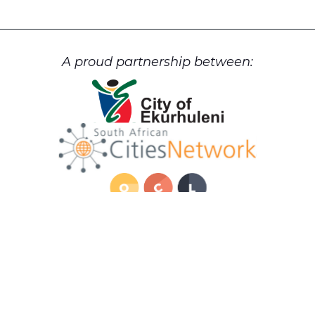
A proud partnership between:
Cookie Policy