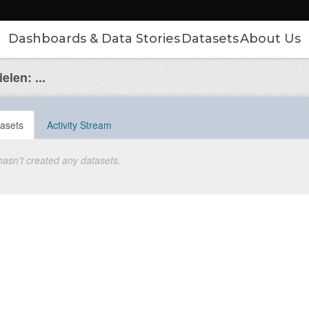
Dashboards & Data Stories
Datasets
About Us
len: ...
asets
Activity Stream
hasn't created any datasets.