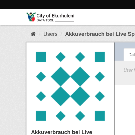
Skip
to
content
Users
Akkuverbrauch bei Live Spie
Dat
User 
Akkuverbrauch bei Live