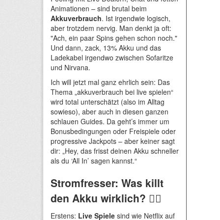
Animationen – sind brutal beim
Akkuverbrauch
. Ist irgendwie logisch,
aber trotzdem nervig. Man denkt ja oft:
"Ach, ein paar Spins gehen schon noch."
Und dann, zack, 13% Akku und das
Ladekabel irgendwo zwischen Sofaritze
und Nirvana.
Ich will jetzt mal ganz ehrlich sein: Das
Thema „akkuverbrauch bei live spielen“
wird total unterschätzt (also im Alltag
sowieso), aber auch in diesen ganzen
schlauen Guides. Da geht’s immer um
Bonusbedingungen oder Freispiele oder
progressive Jackpots – aber keiner sagt
dir: „Hey, das frisst deinen Akku schneller
als du ‘All In’ sagen kannst.“
Stromfresser: Was killt
den Akku wirklich? 🤷‍♂️
Erstens:
Live Spiele
sind wie Netflix auf