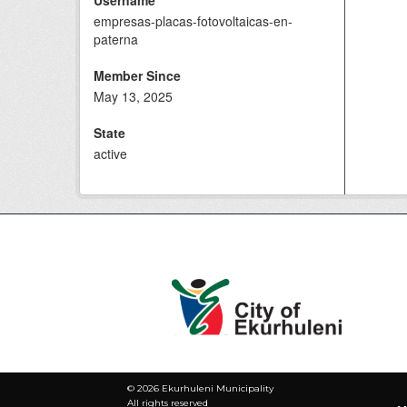
Username
empresas-placas-fotovoltaicas-en-
paterna
Member Since
May 13, 2025
State
active
©
2026 Ekurhuleni Municipality
All rights reserved