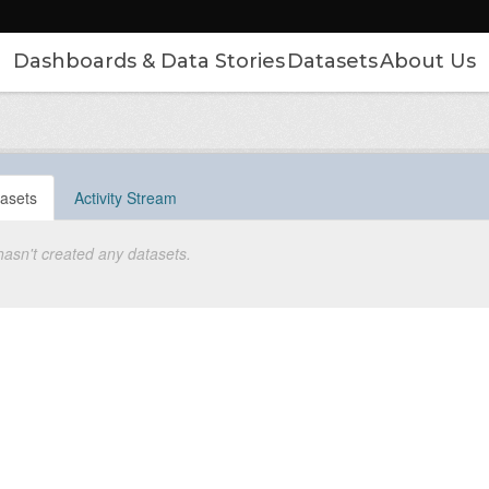
Dashboards & Data Stories
Datasets
About Us
asets
Activity Stream
hasn't created any datasets.