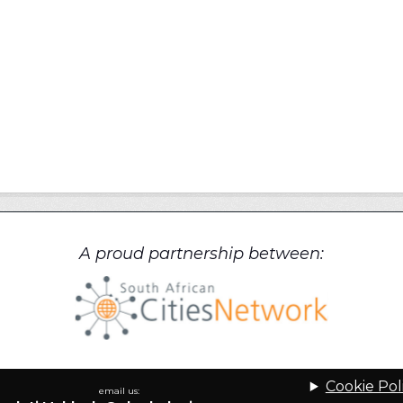
A proud partnership between:
Cookie Pol
email us: