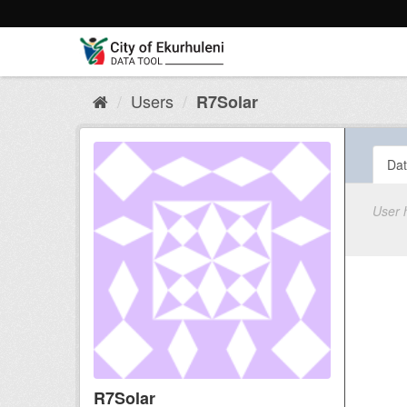
Skip
to
content
Users
R7Solar
Dat
User 
R7Solar