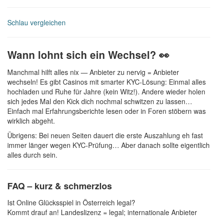
Schlau vergleichen
Wann lohnt sich ein Wechsel? 👀
Manchmal hilft alles nix — Anbieter zu nervig = Anbieter
wechseln! Es gibt Casinos mit smarter KYC-Lösung: Einmal alles
hochladen und Ruhe für Jahre (kein Witz!). Andere wieder holen
sich jedes Mal den Kick dich nochmal schwitzen zu lassen…
Einfach mal Erfahrungsberichte lesen oder in Foren stöbern was
wirklich abgeht.
Übrigens: Bei neuen Seiten dauert die erste Auszahlung eh fast
immer länger wegen KYC-Prüfung… Aber danach sollte eigentlich
alles durch sein.
FAQ – kurz & schmerzlos
Ist Online Glücksspiel in Österreich legal?
Kommt drauf an! Landeslizenz = legal; internationale Anbieter