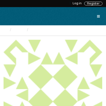
Skip
Log in
Register
to
content
Users
Mehrfach Verifizierung ...