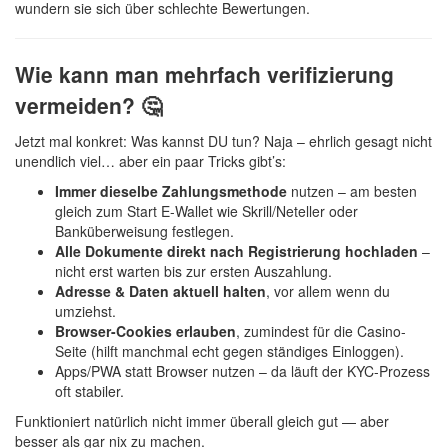
wundern sie sich über schlechte Bewertungen.
Wie kann man mehrfach verifizierung
vermeiden? 🤔
Jetzt mal konkret: Was kannst DU tun? Naja – ehrlich gesagt nicht
unendlich viel… aber ein paar Tricks gibt’s:
Immer dieselbe Zahlungsmethode
nutzen – am besten
gleich zum Start E-Wallet wie Skrill/Neteller oder
Banküberweisung festlegen.
Alle Dokumente direkt nach Registrierung hochladen
–
nicht erst warten bis zur ersten Auszahlung.
Adresse & Daten aktuell halten
, vor allem wenn du
umziehst.
Browser-Cookies erlauben
, zumindest für die Casino-
Seite (hilft manchmal echt gegen ständiges Einloggen).
Apps/PWA statt Browser nutzen – da läuft der KYC-Prozess
oft stabiler.
Funktioniert natürlich nicht immer überall gleich gut — aber
besser als gar nix zu machen.