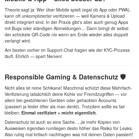
Theorie sagt ja: Wer über Mobile spielt (egal ob App oder PWA),
kann oft unkomplizierter verifizieren — weil Kamera & Upload
direkt integriert sind. In der Praxis gibt’s aber auch genug Apps
mit Bugs oder ständigen Abmeldungen… Dann bringt dir selbst
der schickste QR-Code nix wenn am Ende wieder alles doppelt
verlangt wird.
Am besten vorher im Support-Chat fragen wie der KYC-Prozess
läuft. Ehrlich — spart Nerven!
Responsible Gaming & Datenschutz 🛡️
Nicht alles ist reine Schikane! Manchmal schützt diese Mehrfach-
Verifizierung tatsächlich deine Kohle vor Fremdzugriffen — vor
allem bei gestohlenen Geräten oder gehackten Accounts
(passiert ja leider öfter als man denkt). Trotzdem sollte es fair
bleiben:
Einmal verifiziert = reicht eigentlich
.
Datenschutz ist auch so eine Sache… Je mehr Kopien von
Ausweisen irgendwo rumliegen desto höher das Risiko für Leaks.
Also ruhig mal kritisch nachfragen was mit deinen Daten passiert!