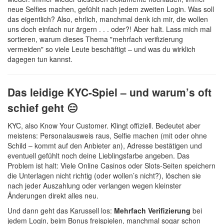
neue Selfies machen, gefühlt nach jedem zweiten Login. Was soll
das eigentlich? Also, ehrlich, manchmal denk ich mir, die wollen
uns doch einfach nur ärgern . . . oder?! Aber halt. Lass mich mal
sortieren, warum dieses Thema "mehrfach verifizierung
vermeiden" so viele Leute beschäftigt – und was du wirklich
dagegen tun kannst.
Das leidige KYC-Spiel – und warum’s oft
schief geht 😑
KYC, also Know Your Customer. Klingt offiziell. Bedeutet aber
meistens: Personalausweis raus, Selfie machen (mit oder ohne
Schild – kommt auf den Anbieter an), Adresse bestätigen und
eventuell gefühlt noch deine Lieblingsfarbe angeben. Das
Problem ist halt: Viele Online Casinos oder Slots-Seiten speichern
die Unterlagen nicht richtig (oder wollen’s nicht?), löschen sie
nach jeder Auszahlung oder verlangen wegen kleinster
Änderungen direkt alles neu.
Und dann geht das Karussell los:
Mehrfach Verifizierung
bei
jedem Login, beim Bonus freispielen, manchmal sogar schon