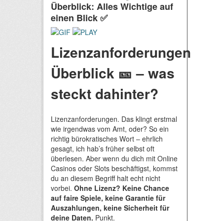
Überblick: Alles Wichtige auf
einen Blick ✅
Lizenzanforderungen
Überblick 🎫 – was
steckt dahinter?
Lizenzanforderungen. Das klingt erstmal
wie irgendwas vom Amt, oder? So ein
richtig bürokratisches Wort – ehrlich
gesagt, ich hab’s früher selbst oft
überlesen. Aber wenn du dich mit Online
Casinos oder Slots beschäftigst, kommst
du an diesem Begriff halt echt nicht
vorbei.
Ohne Lizenz? Keine Chance
auf faire Spiele, keine Garantie für
Auszahlungen, keine Sicherheit für
deine Daten.
Punkt.