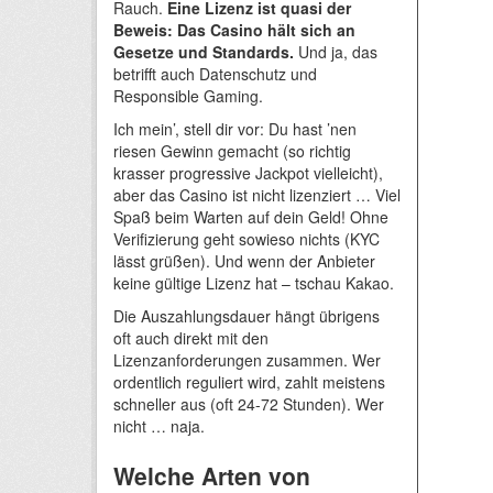
Rauch.
Eine Lizenz ist quasi der
Beweis: Das Casino hält sich an
Gesetze und Standards.
Und ja, das
betrifft auch Datenschutz und
Responsible Gaming.
Ich mein’, stell dir vor: Du hast ’nen
riesen Gewinn gemacht (so richtig
krasser progressive Jackpot vielleicht),
aber das Casino ist nicht lizenziert … Viel
Spaß beim Warten auf dein Geld! Ohne
Verifizierung geht sowieso nichts (KYC
lässt grüßen). Und wenn der Anbieter
keine gültige Lizenz hat – tschau Kakao.
Die Auszahlungsdauer hängt übrigens
oft auch direkt mit den
Lizenzanforderungen zusammen. Wer
ordentlich reguliert wird, zahlt meistens
schneller aus (oft 24-72 Stunden). Wer
nicht … naja.
Welche Arten von