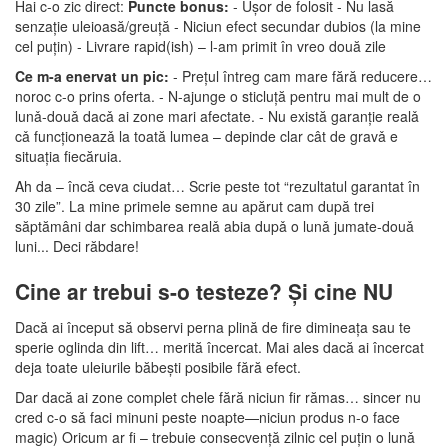
Hai c-o zic direct:
Puncte bonus:
- Ușor de folosit - Nu lasă
senzație uleioasă/greuță - Niciun efect secundar dubios (la mine
cel puțin) - Livrare rapid(ish) – l-am primit în vreo două zile
Ce m-a enervat un pic:
- Prețul întreg cam mare fără reducere…
noroc c-o prins oferta. - N-ajunge o sticluță pentru mai mult de o
lunǎ-douǎ dacǎ ai zone mari afectate. - Nu există garanție realǎ
cǎ funcționeazǎ la toată lumea – depinde clar cât de gravǎ e
situația fiecăruia.
Ah da – încă ceva ciudat… Scrie peste tot “rezultatul garantat în
30 zile”. La mine primele semne au apărut cam după trei
săptămâni dar schimbarea realǎ abia dupǎ o lunǎ jumate-douǎ
luni... Deci răbdare!
Cine ar trebui s-o testeze? Și cine NU
Dacă ai început să observi perna plină de fire dimineața sau te
sperie oglinda din lift… merită încercat. Mai ales dacă ai încercat
deja toate uleiurile băbești posibile fără efect.
Dar dacă ai zone complet chele fără niciun fir rămas… sincer nu
cred c-o sǎ faci minuni peste noapte—niciun produs n-o face
magic) Oricum ar fi – trebuie consecvență zilnic cel puțin o lunǎ