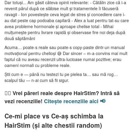
Dar totuși... Am găsit câteva opinii relevante: - Cătălin zice că i-a
revenit părul după ce slăbise mult și tratamentele îi făcuseră
ravagii - Ion povestește ceva legat de stres și concediere care i-
au dat peste cap podoaba capilară - Alex a luat pentru tat-su care
avea probleme hormonale și aproape chelise total - Mihai
mulțumește pentru livrare rapidă și observase fire noi deja după
două săptămâni
Acuma… poate-s reale sau poate-s copy-paste dintr-un manual
motivațional pentru chelioși 😅 Dar sincer – m-a convins mai mult
faptul că nu aveau recenzii ultra-lucioase numai pozitive; erau
oameni normali cu probleme reale.
Știi cum e — până nu testezi tu pe pielea ta… sau mă rog…
scalpul tău — n-ai cum să fii sigur.
🧑‍⚕️ Vrei păreri reale despre HairStim? Intră să
vezi recenziile!
Citește recenziile aici 📢
Ce-mi place vs Ce-aș schimba la
HairStim (și alte chestii random)