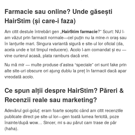
Farmacie sau online? Unde găsești
HairStim (și care-i faza)
Am citit destule întrebări gen „
HairStim farmacie
?” Scurt: NU l-
am văzut prin farmacii normale—cel puțin nu la mine-n oraș sau
în lanțurile mari. Singura variantă sigură e site-ul lor oficial (da,
acela unde e tot timpul reducere). Acolo l-am comandat și eu —
vine curierul acasă, plata ramburs dacă vrei.
Nu mă mir — multe produse d’astea “speciale” ori sunt fake prin
alte site-uri obscure ori ajung dublu la preț în farmacii dacă apar
vreodată acolo.
Ce spun alții despre HairStim? Păreri &
Recenzii reale sau marketing?
Adevărul gol-goluț: eram foarte sceptic când am citit recenziile
publicate direct pe site-ul lor—gen toată lumea fericită, poze
înainte/după wow… Sincer, mi s-au părut cam trase de păr
(haha).