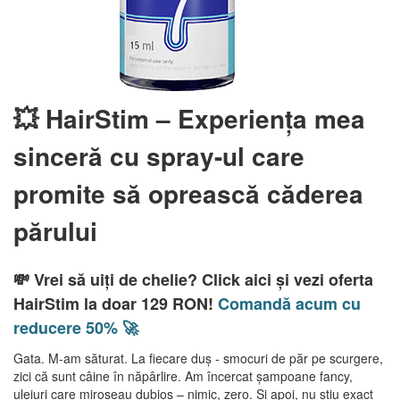
💥 HairStim – Experiența mea
sinceră cu spray-ul care
promite să oprească căderea
părului
💸 Vrei să uiți de chelie? Click aici și vezi oferta
HairStim la doar 129 RON!
Comandă acum cu
reducere 50% 🚀
Gata. M-am săturat. La fiecare duș - smocuri de păr pe scurgere,
zici că sunt câine în năpârlire. Am încercat șampoane fancy,
uleiuri care miroseau dubios – nimic, zero. Și apoi, nu știu exact