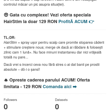
controlul măcar un pic asupra situației).
😎 Gata cu complexe! Vezi oferta speciala
HairStim la doar 129 RON
ProfitĂ ACUM 👉
TL;DR:
HairStim
= spray ușor pentru scalp care promite stoparea căderii
+ stimulare creștere noua; merge ok dacă ai răbdare & folosești
zilnic cam 1 lunã+. Nu face minuni instantaneu dar nici vrãjealã
totalã nu pare...
Dacǎ vrei s-incerci ceva nou fȃrã stres c-ai dat banii pe prostii
absolute – dǒ-i o șansǐ!
🔥 Opreste caderea parului ACUM! Oferta
limitata - 129 RON
Comanda aici ➡️
Followers
Datasets
0
0