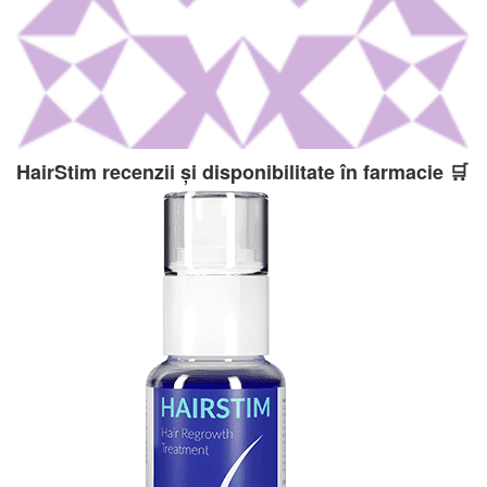
HairStim recenzii și disponibilitate în farmacie 🛒