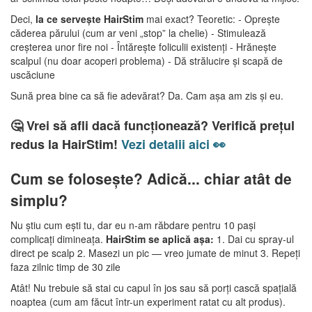
Deci,
la ce servește HairStim
mai exact? Teoretic: - Oprește
căderea părului (cum ar veni „stop” la chelie) - Stimulează
creșterea unor fire noi - Întărește foliculii existenți - Hrănește
scalpul (nu doar acoperi problema) - Dă strălucire și scapă de
uscăciune
Sună prea bine ca să fie adevărat? Da. Cam așa am zis și eu.
🤔 Vrei să afli dacă funcționează? Verifică prețul
redus la HairStim!
Vezi detalii aici 👀
Cum se folosește? Adică... chiar atât de
simplu?
Nu știu cum ești tu, dar eu n-am răbdare pentru 10 pași
complicați dimineața.
HairStim se aplică așa:
1. Dai cu spray-ul
direct pe scalp 2. Masezi un pic — vreo jumate de minut 3. Repeți
faza zilnic timp de 30 zile
Atât! Nu trebuie să stai cu capul în jos sau să porți cască spațială
noaptea (cum am făcut într-un experiment ratat cu alt produs).