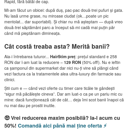
Rapid, fără bătăi de cap.
Mi-am făcut un obicei: după duș, pac-pac două-trei pufuri și gata.
Nu lasă urme grase, nu miroase ciudat (ok…poate un pic
mentolat... dar suportabil). Și chiar nu mă așteptam — după vreo
două-trei săptămâni parc-a început să-mi cadă mai puțin păr
când mă pieptănam dimineața.
Cât costă treaba asta? Merită banii?
Aia-i întrebarea tuturor...
HairStim preț
: prețul standard e 258
RON dar l-am luat la reducere –
129 RON
(50% off!). Nu e ieftin
ca șamponul din supermarket dar nici nu-ți vine să plângi când
vezi factura ca la tratamentele alea ultra-luxury din farmacie sau
clinici.
Știi cum e — când vezi oferte cu timer care ticăie te gândești
“sigur mă păcălește cineva”. Dar am luat-o ca pe un pariu mic cu
mine: dacă funcționează cât de cât… deja îmi scot banii înapoi că
nu mai dau pe prostii inutile.
🤑 Vrei reducerea maxim posibilă? Ia-l acum cu
50%!
Comandă aici până mai ține oferta ⚡️