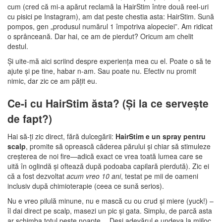
cum (cred că mi-a apărut reclamă la HairStim între două reel-uri
cu pisici pe Instagram), am dat peste chestia asta: HairStim. Sună
pompos, gen „produsul numărul 1 împotriva alopeciei”. Am ridicat
o sprânceană. Dar hai, ce am de pierdut? Oricum am chelit
destul.
Și uite-mă aici scriind despre experiența mea cu el. Poate o să te
ajute și pe tine, habar n-am. Sau poate nu. Efectiv nu promit
nimic, dar zic ce am pățit eu.
Ce-i cu HairStim ăsta? (Și la ce servește
de fapt?)
Hai să-ți zic direct, fără dulcegării:
HairStim e un spray pentru
scalp
, promite să oprească căderea părului și chiar să stimuleze
creșterea de noi fire—adică exact ce vrea toată lumea care se
uită în oglindă și oftează după podoaba capilară pierdută). Zic ei
că a fost dezvoltat
acum vreo 10 ani
, testat pe mii de oameni
inclusiv după chimioterapie (ceea ce sună serios).
Nu e vreo pilulă minune, nu e mască cu ou crud și miere (yuck!) –
îl dai direct pe scalp, masezi un pic și gata. Simplu, de parcă asta
ar schimba totul peste noapte… Deși adevărul e undeva la mijloc.