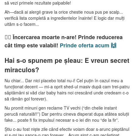
sǎ vezi primele rezultate palpabile!
Ah—dacă ai alergii grave la orice chestie noua pus pe scalp...
verificǎ lista completǎ a ingredientelor înainte! E logic dar mulți
uităm s-o facem...
🤷‍♂️ Încercarea moarte n-are! Prinde reducerea
cât timp este valabil!
Prinde oferta acum 🙌
Hai s-o spunem pe șleau: E vreun secret
miraculos?
Nu chiar... Dar nici placebo total nu-i! Cel puțin în cazul meu a
funcționat decent — mi-a oprit shed-ul masiv după cam trei-patru
sǎptǎmâni si văd clar baby hairs noi crescând unde credeam c-o
sã rămân gol forever).
Nu promit minuni gen reclame TV vechi (“din chelie instant
perucã naturalã!!”) Dar pentru cineva disperat dupa atâtea soluții
fake... poate fi fix impulsul necesar s-o iei din nou “de la fir”.
Știu c-au fost niște zile când efectiv voiam doar s-arunc pieptănul
si s-mi iau sapca-n cap forever... Acum simt c-am recâștigat