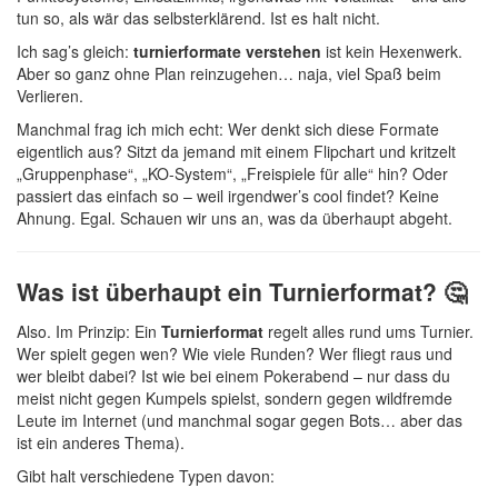
tun so, als wär das selbsterklärend. Ist es halt nicht.
Ich sag’s gleich:
turnierformate verstehen
ist kein Hexenwerk.
Aber so ganz ohne Plan reinzugehen… naja, viel Spaß beim
Verlieren.
Manchmal frag ich mich echt: Wer denkt sich diese Formate
eigentlich aus? Sitzt da jemand mit einem Flipchart und kritzelt
„Gruppenphase“, „KO-System“, „Freispiele für alle“ hin? Oder
passiert das einfach so – weil irgendwer’s cool findet? Keine
Ahnung. Egal. Schauen wir uns an, was da überhaupt abgeht.
Was ist überhaupt ein Turnierformat? 🤔
Also. Im Prinzip: Ein
Turnierformat
regelt alles rund ums Turnier.
Wer spielt gegen wen? Wie viele Runden? Wer fliegt raus und
wer bleibt dabei? Ist wie bei einem Pokerabend – nur dass du
meist nicht gegen Kumpels spielst, sondern gegen wildfremde
Leute im Internet (und manchmal sogar gegen Bots… aber das
ist ein anderes Thema).
Gibt halt verschiedene Typen davon: