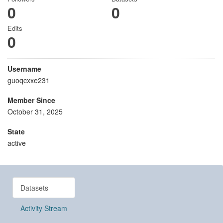
0
0
Edits
0
Username
guoqcxxe231
Member Since
October 31, 2025
State
active
Datasets
Activity Stream