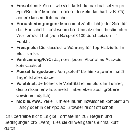
Einsatzlimit:
Also – wie viel darfst du maximal setzen pro
Spin/Runde? Manche Turniere deckeln das hart (z.B. €5),
andere lassen dich machen.
Bonusbedingungen:
Manchmal zählt nicht jeder Spin für
den Fortschritt – erst wenn dein Umsatz einen bestimmten
Wert erreicht hat (zum Beispiel €100 durchspielen = 1
Punkt).
Freispiele:
Die klassische Währung für Top-Platzierte im
Slot-Turnier.
Verifizierung/KYC:
Ja, nervt jeden! Aber ohne Ausweis
kein Cashout.
Auszahlungsdauer:
Von „sofort“ bis hin zu „warte mal 3
Tage“ ist alles dabei.
Volatilität:
Je höher die Volatilität eines Slots im Turnier,
desto riskanter wird’s meist – aber eben auch größere
Gewinne möglich).
Mobile/PWA:
Viele Turniere laufen inzwischen komplett am
Handy oder in der App ab; Browser reicht oft schon.
Ich übertreibe nicht: Es gibt Formate mit 20+ Regeln und
Bedingungen pro Event). Lies sie dir wenigstens einmal kurz
durch.