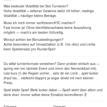
Was bedeutet Volatilität bei Slot-Turnieren?
Hohe Volatilität = seltener Gewinne dafür oft höher; niedrige
Volatilität = häufiger kleine Beträge.
Muss ich mich immer verifizieren/KYC machen?
Fast immer ja! Ohne Identitätsnachweis keine Auszahlung
möglich — mach’s am besten frühzeitig.
Worauf achten bei Bonusbedingungen?
Achte besonders auf Umsatzfaktor (z.B. 10x–40x) und Limits
beim Spieleinsatz pro Runde/Spin!
Du willst turnierformate verstehen? Dann probier einfach aus —
spring rein ins nächste Event und nimm den Nervenkitzel mit).
Lies kurz (!) die Regeln vorher... setz dir ein Limit... spiel locker
drauf los… vielleicht klappt's ja sogar direkt mit nem kleinen
Preis).
Spiel bleibt Spiel! Bleib locker dabei — Spaß steht über allem und
denk dran: Immer selbst deine Einsätze kontrollieren ✌️
Followers
Datasets