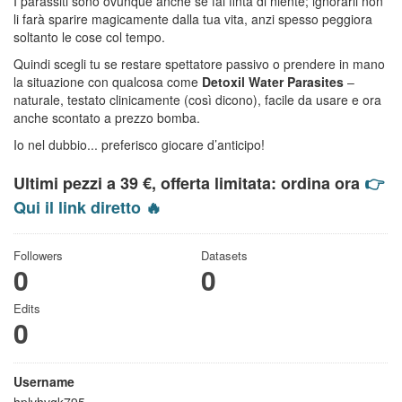
I parassiti sono ovunque anche se fai finta di niente; ignorarli non
li farà sparire magicamente dalla tua vita, anzi spesso peggiora
soltanto le cose col tempo.
Quindi scegli tu se restare spettatore passivo o prendere in mano
la situazione con qualcosa come
Detoxil Water Parasites
–
naturale, testato clinicamente (così dicono), facile da usare e ora
anche scontato a prezzo bomba.
Io nel dubbio... preferisco giocare d’anticipo!
Ultimi pezzi a 39 €, offerta limitata: ordina ora
👉
Qui il link diretto 🔥
Followers
Datasets
0
0
Edits
0
Username