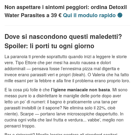
Non aspettare i sintomi peggiori: ordina Detoxil
Water Parasites a 39 €
Qui il modulo rapido 🟢
Dove si nascondono questi maledetti?
Spoiler: li porti tu ogni giorno
La paranoia ti prende soprattutto quando inizi a leggere le storie
vere. Tipo Ettore che per mesi ha avuto nausea e dolori
addominali — pensava fosse l’ennesima pizza mal digerita e
invece erano parassiti veri e propri (bleah). O Valeria che ha fatto
mille esami per la febbre e alla fine il problema erano proprio loro.
E la cosa più folle è che
l’igiene maniacale non basta
. Mi sono
messo pure io a disinfettare le maniglie delle porte dopo aver
letto un po’ di numeri: il bagno è praticamente una tana per
parassiti invisibili (e il sapone? Ne elimina solo il 22%, cioè
niente). Scarpe — portano larve microscopiche dappertutto. In
cucina ogni volta che lavi frutta e verdura... vabbe’, meglio non
pensarci troppo.
Bar e ristoranti? Meglio lasciar perdere gli standard sanitari