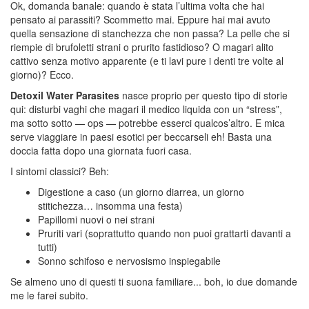
Ok, domanda banale: quando è stata l’ultima volta che hai
pensato ai parassiti? Scommetto mai. Eppure hai mai avuto
quella sensazione di stanchezza che non passa? La pelle che si
riempie di brufoletti strani o prurito fastidioso? O magari alito
cattivo senza motivo apparente (e ti lavi pure i denti tre volte al
giorno)? Ecco.
Detoxil Water Parasites
nasce proprio per questo tipo di storie
qui: disturbi vaghi che magari il medico liquida con un “stress”,
ma sotto sotto — ops — potrebbe esserci qualcos’altro. E mica
serve viaggiare in paesi esotici per beccarseli eh! Basta una
doccia fatta dopo una giornata fuori casa.
I sintomi classici? Beh:
Digestione a caso (un giorno diarrea, un giorno
stitichezza… insomma una festa)
Papillomi nuovi o nei strani
Pruriti vari (soprattutto quando non puoi grattarti davanti a
tutti)
Sonno schifoso e nervosismo inspiegabile
Se almeno uno di questi ti suona familiare... boh, io due domande
me le farei subito.