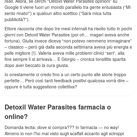
reali. Allora, se cerchi “Detoxil Water Parasites opinioni” su
Google ti viene fuori un mondo parallelo tra gente entusiasta (“Mi
sento rinato!”) e qualcun altro scettico (“Sarà mica tutta
pubblicità?”).
Ettore racconta che dopo tre mesi infernali ha risolto tutto in pochi
giorni con Detoxil Water Parasites (poi oh… magari aveva anche
fortuna). Giulia invece diceva “non potevo nemmeno immaginare”
– classico – però già dalla seconda settimana aveva più energia e
pelle migliore (!). Valeria aveva mille problemi clinici “seri”, alla
fine sempre lì si arrivava… E Giorgio – cronica tonsillite sparita
dopo aver beccato la cura giusta.
Io onestamente ci credo fino a un certo punto alle storie troppo
perfette… Però così tanti feedback positivi qualcosa vorrà dire –
oppure è tutta suggestione collettiva?
Detoxil Water Parasites farmacia o
online?
Domanda lecita: dove si compra??? In farmacia — no way!
Almeno io non l’ho mai visto sugli scaffali accanto agli sciroppi