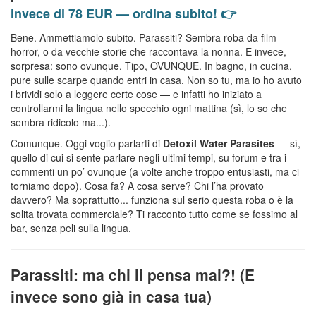
invece di 78 EUR — ordina subito! 👉
Bene. Ammettiamolo subito. Parassiti? Sembra roba da film
horror, o da vecchie storie che raccontava la nonna. E invece,
sorpresa: sono ovunque. Tipo, OVUNQUE. In bagno, in cucina,
pure sulle scarpe quando entri in casa. Non so tu, ma io ho avuto
i brividi solo a leggere certe cose — e infatti ho iniziato a
controllarmi la lingua nello specchio ogni mattina (sì, lo so che
sembra ridicolo ma...).
Comunque. Oggi voglio parlarti di
Detoxil Water Parasites
— sì,
quello di cui si sente parlare negli ultimi tempi, su forum e tra i
commenti un po’ ovunque (a volte anche troppo entusiasti, ma ci
torniamo dopo). Cosa fa? A cosa serve? Chi l’ha provato
davvero? Ma soprattutto... funziona sul serio questa roba o è la
solita trovata commerciale? Ti racconto tutto come se fossimo al
bar, senza peli sulla lingua.
Parassiti: ma chi li pensa mai?! (E
invece sono già in casa tua)