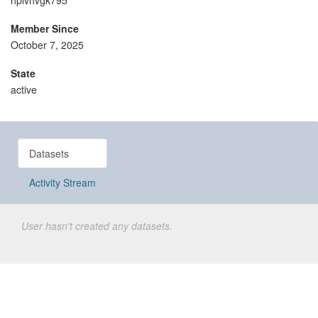
hplvhvgk795
Member Since
October 7, 2025
State
active
Datasets
Activity Stream
User hasn't created any datasets.