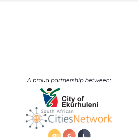
A proud partnership between: