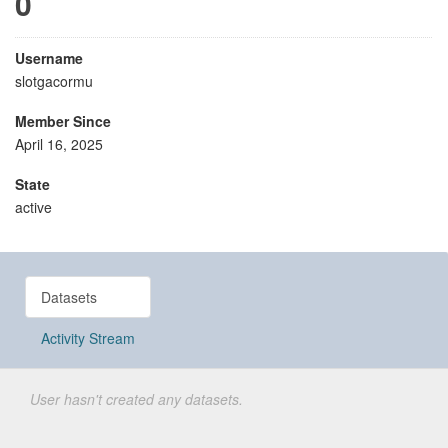
0
Username
slotgacormu
Member Since
April 16, 2025
State
active
Datasets
Activity Stream
User hasn't created any datasets.