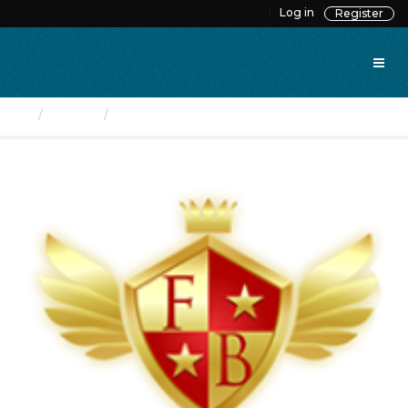
Skip
Log in
Register
to
content
Users
Slot Gacor