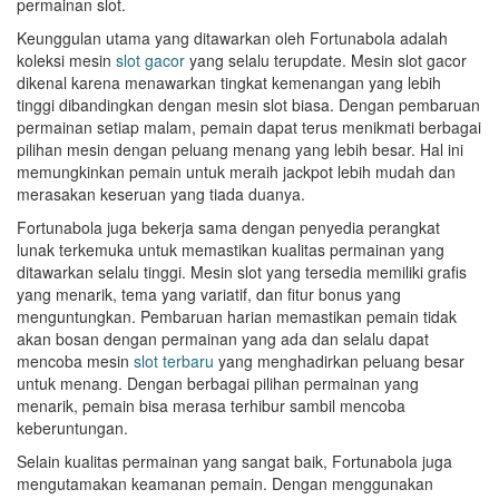
permainan slot.
Keunggulan utama yang ditawarkan oleh Fortunabola adalah
koleksi mesin
slot gacor
yang selalu terupdate. Mesin slot gacor
dikenal karena menawarkan tingkat kemenangan yang lebih
tinggi dibandingkan dengan mesin slot biasa. Dengan pembaruan
permainan setiap malam, pemain dapat terus menikmati berbagai
pilihan mesin dengan peluang menang yang lebih besar. Hal ini
memungkinkan pemain untuk meraih jackpot lebih mudah dan
merasakan keseruan yang tiada duanya.
Fortunabola juga bekerja sama dengan penyedia perangkat
lunak terkemuka untuk memastikan kualitas permainan yang
ditawarkan selalu tinggi. Mesin slot yang tersedia memiliki grafis
yang menarik, tema yang variatif, dan fitur bonus yang
menguntungkan. Pembaruan harian memastikan pemain tidak
akan bosan dengan permainan yang ada dan selalu dapat
mencoba mesin
slot terbaru
yang menghadirkan peluang besar
untuk menang. Dengan berbagai pilihan permainan yang
menarik, pemain bisa merasa terhibur sambil mencoba
keberuntungan.
Selain kualitas permainan yang sangat baik, Fortunabola juga
mengutamakan keamanan pemain. Dengan menggunakan