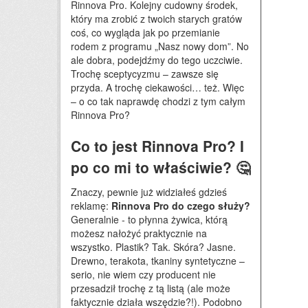
Rinnova Pro. Kolejny cudowny środek,
który ma zrobić z twoich starych gratów
coś, co wygląda jak po przemianie
rodem z programu „Nasz nowy dom”. No
ale dobra, podejdźmy do tego uczciwie.
Trochę sceptycyzmu – zawsze się
przyda. A trochę ciekawości… też. Więc
– o co tak naprawdę chodzi z tym całym
Rinnova Pro?
Co to jest Rinnova Pro? I
po co mi to właściwie? 🤔
Znaczy, pewnie już widziałeś gdzieś
reklamę:
Rinnova Pro do czego służy?
Generalnie - to płynna żywica, którą
możesz nałożyć praktycznie na
wszystko. Plastik? Tak. Skóra? Jasne.
Drewno, terakota, tkaniny syntetyczne –
serio, nie wiem czy producent nie
przesadził trochę z tą listą (ale może
faktycznie działa wszędzie?!). Podobno