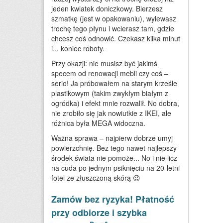
jeden kwiatek doniczkowy. Bierzesz
szmatkę (jest w opakowaniu), wylewasz
trochę tego płynu i wcierasz tam, gdzie
chcesz coś odnowić. Czekasz kilka minut
i... koniec roboty.
Przy okazji: nie musisz być jakimś
specem od renowacji mebli czy coś –
serio! Ja próbowałem na starym krześle
plastikowym (takim zwykłym białym z
ogródka) i efekt mnie rozwalił. No dobra,
nie zrobiło się jak nowiutkie z IKEI, ale
różnica była MEGA widoczna.
Ważna sprawa – najpierw dobrze umyj
powierzchnię. Bez tego nawet najlepszy
środek świata nie pomoże... No i nie licz
na cuda po jednym psiknięciu na 20-letni
fotel ze złuszczoną skórą 😉
Zamów bez ryzyka! Płatność
przy odbiorze i szybka