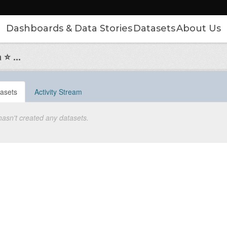
Dashboards & Data Stories
Datasets
About Us
⭐ ...
asets
Activity Stream
hasn't created any datasets.