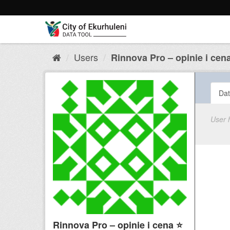
Skip
to
content
Users
Rinnova Pro – opinie i cena 
Dat
User 
Rinnova Pro – opinie i cena ⭐