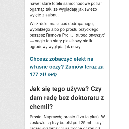
nawet stare fotele samochodowe potrafi
ogarnąć tak, że wyglądają jak świeżo
wyjęte z salonu.
W skrócie: masz coś obdrapanego,
wyblakłego albo po prostu brzydkiego —
bierzesz Rinnova Pro i…
trudno uwierzyć
— nagle ten stary plastikowy stolik
ogrodowy wygląda jak nowy.
Chcesz zobaczyć efekt na
własne oczy? Zamów teraz za
177 zł! 👀✨
Jak się tego używa? Czy
dam radę bez doktoratu z
chemii?
Prosto. Naprawdę prosto (i za to plus). W
zestawie są trzy butelki po 125 ml – czyli
raczej wystarczy ci na trochę dłużej niż