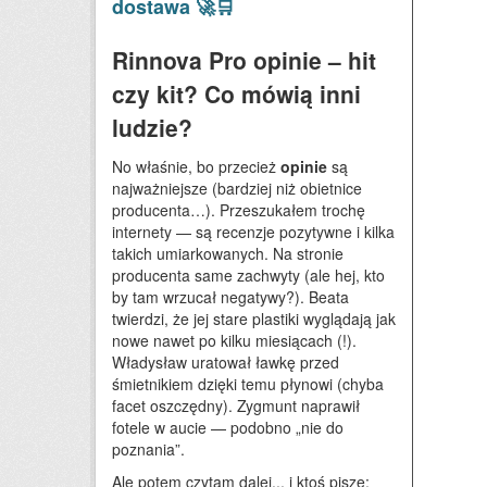
dostawa 🚀🛒
Rinnova Pro opinie – hit
czy kit? Co mówią inni
ludzie?
No właśnie, bo przecież
opinie
są
najważniejsze (bardziej niż obietnice
producenta…). Przeszukałem trochę
internety — są recenzje pozytywne i kilka
takich umiarkowanych. Na stronie
producenta same zachwyty (ale hej, kto
by tam wrzucał negatywy?). Beata
twierdzi, że jej stare plastiki wyglądają jak
nowe nawet po kilku miesiącach (!).
Władysław uratował ławkę przed
śmietnikiem dzięki temu płynowi (chyba
facet oszczędny). Zygmunt naprawił
fotele w aucie — podobno „nie do
poznania”.
Ale potem czytam dalej... i ktoś pisze: