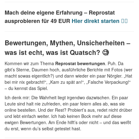
Mach deine eigene Erfahrung –
Reprostat
ausprobieren
für 49 EUR
Hier direkt starten 🤷‍♂️
Bewertungen, Mythen, Unsicherheiten –
was ist echt, was ist Quatsch? 🧐
Kommen wir zum Thema
Reprostat bewertungen
. Puh. Da
gibt’s Sterne, Daumen hoch, ausführliche Berichte mit Fotos (wer
macht sowas eigentlich?) und dann wieder ein paar Nörgler. „Hat
bei mir nix gebracht!“, „Kam zu spät an!“, „Falsche Verpackung!“
– du kennst das Spiel.
Ich denk mir: Die Wahrheit liegt irgendwo dazwischen. Ein paar
Leute sind halt nie zufrieden, ein paar feiern alles ab, was sie
online bestellen. Und der Rest? Probiert’s aus, redet nicht drüber
und lebt einfach weiter. Ich hab keinen Bock mehr auf diese
ewigen Bewertungen. Am Ende hilft’s oder nicht – und das weißt
du erst, wenn du’s selbst getestet hast.