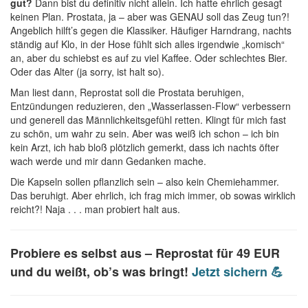
gut?
Dann bist du definitiv nicht allein. Ich hatte ehrlich gesagt
keinen Plan. Prostata, ja – aber was GENAU soll das Zeug tun?!
Angeblich hilft’s gegen die Klassiker. Häufiger Harndrang, nachts
ständig auf Klo, in der Hose fühlt sich alles irgendwie „komisch“
an, aber du schiebst es auf zu viel Kaffee. Oder schlechtes Bier.
Oder das Alter (ja sorry, ist halt so).
Man liest dann, Reprostat soll die Prostata beruhigen,
Entzündungen reduzieren, den „Wasserlassen-Flow“ verbessern
und generell das Männlichkeitsgefühl retten. Klingt für mich fast
zu schön, um wahr zu sein. Aber was weiß ich schon – ich bin
kein Arzt, ich hab bloß plötzlich gemerkt, dass ich nachts öfter
wach werde und mir dann Gedanken mache.
Die Kapseln sollen pflanzlich sein – also kein Chemiehammer.
Das beruhigt. Aber ehrlich, ich frag mich immer, ob sowas wirklich
reicht?! Naja . . . man probiert halt aus.
Probiere es selbst aus –
Reprostat für 49 EUR
und du weißt, ob’s was bringt!
Jetzt sichern 💪