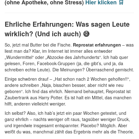
(ohne Apotheke, ohne Stress)
Hier klicken 🛒
Ehrliche Erfahrungen: Was sagen Leute
wirklich? (Und ich auch) 😅
So, jetzt mal Butter bei die Fische.
Reprostat erfahrungen
– was
liest man da? Klar, im Internet ist immer alles entweder
„Wundermittel“ oder „Abzocke des Jahrhunderts“. Ich hab quer
gelesen, Foren, Facebook-Gruppen (ja, die gibt’s, und ja, da
schreiben echte Leute). Die Meinungen? Überraschend gemischt.
Einige schwören drauf – „Hat schon nach 2 Wochen geholfen!!“,
andere schreiben „Naja, bisschen besser, aber nicht wie neu
geboren“. Ich find das ehrlich. Niemand behauptet, Reprostat ist
Zaubertrank aus Harry Potter. Es ist halt ein Mittel, das manchen
hilft, anderen vielleicht weniger.
Ich selbst? Also, ich hab’s jetzt ein paar Wochen getestet, und
ganz ehrlich – nachts weniger oft raus, tagsüber weniger Druck,
und irgendwie insgesamt entspannter. Placebo? Möglich. Aber
weißt du was, manchmal zählt das Ergebnis mehr als die Theorie.