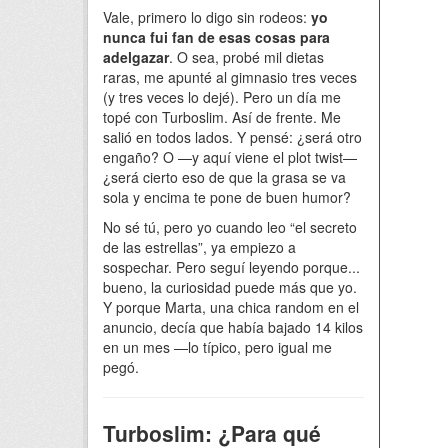
Vale, primero lo digo sin rodeos:
yo
nunca fui fan de esas cosas para
adelgazar
. O sea, probé mil dietas
raras, me apunté al gimnasio tres veces
(y tres veces lo dejé). Pero un día me
topé con Turboslim. Así de frente. Me
salió en todos lados. Y pensé: ¿será otro
engaño? O —y aquí viene el plot twist—
¿será cierto eso de que la grasa se va
sola y encima te pone de buen humor?
No sé tú, pero yo cuando leo “el secreto
de las estrellas”, ya empiezo a
sospechar. Pero seguí leyendo porque...
bueno, la curiosidad puede más que yo.
Y porque Marta, una chica random en el
anuncio, decía que había bajado 14 kilos
en un mes —lo típico, pero igual me
pegó.
Turboslim: ¿Para qué