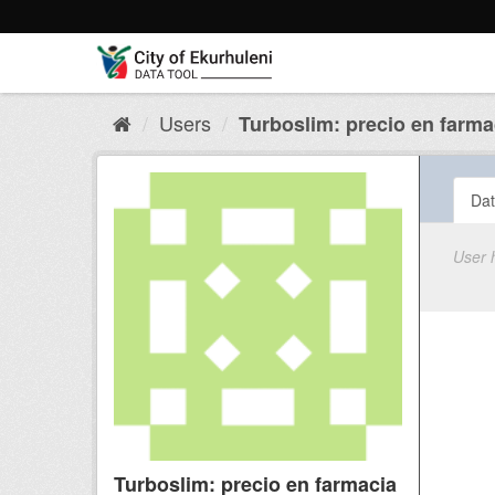
Skip
to
content
Users
Turboslim: precio en farmac
Dat
User 
Turboslim: precio en farmacia