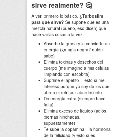
sirve realmente? 🤔
A ver, primero lo básico.
¿Turboslim
para qué sirve?
Se supone que es una
mezcla natural (bueno, eso dicen) que
hace varias cosas a la vez:
Absorbe la grasa y la convierte en
energía (¿magia negra? quién
sabe)
Elimina toxinas y desechos del
cuerpo (me imagino a mis células
limpiando con escobita)
Suprime el apetito —esto sí me
interesó porque yo soy de los que
abren el refri por aburrimiento
Da energía extra (siempre hace
falta)
Elimina exceso de líquido (adiós
piernas hinchadas,
supuestamente)
Te sube la dopamina—la hormona
de la felicidad (y esto sí es