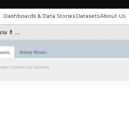
Dashboards & Data Stories
Datasets
About Us
ia 💊 ...
asets
Activity Stream
hasn't created any datasets.