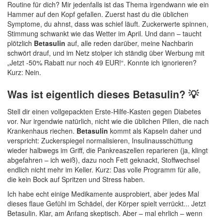
Routine für dich? Mir jedenfalls ist das Thema irgendwann wie ein
Hammer auf den Kopf gefallen. Zuerst hast du die üblichen
Symptome, du ahnst, dass was schief läuft. Zuckerwerte spinnen,
Stimmung schwankt wie das Wetter im April. Und dann – taucht
plötzlich
Betasulin
auf, alle reden darüber, meine Nachbarin
schwört drauf, und im Netz stolper ich ständig über Werbung mit
„Jetzt -50% Rabatt nur noch 49 EUR!“. Konnte ich ignorieren?
Kurz: Nein.
Was ist eigentlich dieses Betasulin? 💡
Stell dir einen vollgepackten Erste-Hilfe-Kasten gegen Diabetes
vor. Nur irgendwie natürlich, nicht wie die üblichen Pillen, die nach
Krankenhaus riechen.
Betasulin
kommt als Kapseln daher und
verspricht: Zuckerspiegel normalisieren, Insulinausschüttung
wieder halbwegs im Griff, die Pankreaszellen reparieren (ja, klingt
abgefahren – ich weiß), dazu noch Fett geknackt, Stoffwechsel
endlich nicht mehr im Keller. Kurz: Das volle Programm für alle,
die kein Bock auf Spritzen und Stress haben.
Ich habe echt einige Medikamente ausprobiert, aber jedes Mal
dieses flaue Gefühl im Schädel, der Körper spielt verrückt... Jetzt
Betasulin. Klar, am Anfang skeptisch. Aber – mal ehrlich – wenn