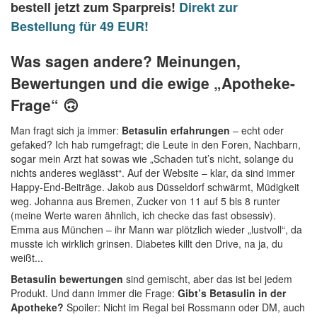
bestell jetzt zum Sparpreis!
Direkt zur
Bestellung für 49 EUR!
Was sagen andere? Meinungen,
Bewertungen und die ewige „Apotheke-
Frage“ 🙃
Man fragt sich ja immer:
Betasulin erfahrungen
– echt oder
gefaked? Ich hab rumgefragt; die Leute in den Foren, Nachbarn,
sogar mein Arzt hat sowas wie „Schaden tut’s nicht, solange du
nichts anderes weglässt“. Auf der Website – klar, da sind immer
Happy-End-Beiträge. Jakob aus Düsseldorf schwärmt, Müdigkeit
weg. Johanna aus Bremen, Zucker von 11 auf 5 bis 8 runter
(meine Werte waren ähnlich, ich checke das fast obsessiv).
Emma aus München – ihr Mann war plötzlich wieder „lustvoll“, da
musste ich wirklich grinsen. Diabetes killt den Drive, na ja, du
weißt...
Betasulin bewertungen
sind gemischt, aber das ist bei jedem
Produkt. Und dann immer die Frage:
Gibt’s Betasulin in der
Apotheke?
Spoiler: Nicht im Regal bei Rossmann oder DM, auch