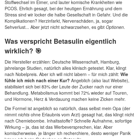
Stoffwechsel im Eimer, und lauter komische Krankheiten wie
PCOS. Ehrlich gesagt, bei der heutigen Ernährung und dem
Stress sind wir locker die halbe Gesellschaft in Gefahr. Und die
Komplikationen? Herzinfarkt, Nervenschäden, ja, sogar
Sehverlust... Aber jetzt nicht schwarzsehen, es gibt
Optionen
.
Was verspricht Betasulin eigentlich
wirklich? 🎯
Die Hersteller erzählen: Deutsche Wissenschaft, Hamburg,
jahrelange Studien, natürlich alles klinisch getestet. Klar, klingt
nach Nobelpreis. Aber ich will nicht labern – für mich zählt:
Wie
fühle ich mich nach einer Kur?
Angeblich (also laut Website),
stabilisiert sich bei 83% der Leute der Zucker nach nur einer
Behandlung. Metabolismus kommt bei 72% wieder auf Touren,
und Hormone, Herz & Verdauung machen keine Zicken mehr.
Die Formel ist angeblich so natürlich, dass selbst mein Opa (der
nimmt
nichts
ohne Erlaubnis vom Arzt) gesagt hat, das klingt nicht
nach Chemiebombe. Inhaltsstoffe? Schnelle Aufnahme, sofortige
Wirkung – ja, das ist das Werbeversprechen, klar. Aber
komischerweise, je länger ich recherchiere, desto weniger Panik