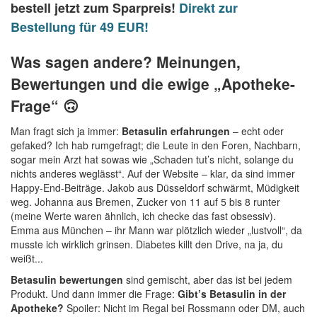
bestell jetzt zum Sparpreis!
Direkt zur
Bestellung für 49 EUR!
Was sagen andere? Meinungen,
Bewertungen und die ewige „Apotheke-
Frage“ 🙃
Man fragt sich ja immer:
Betasulin erfahrungen
– echt oder
gefaked? Ich hab rumgefragt; die Leute in den Foren, Nachbarn,
sogar mein Arzt hat sowas wie „Schaden tut’s nicht, solange du
nichts anderes weglässt“. Auf der Website – klar, da sind immer
Happy-End-Beiträge. Jakob aus Düsseldorf schwärmt, Müdigkeit
weg. Johanna aus Bremen, Zucker von 11 auf 5 bis 8 runter
(meine Werte waren ähnlich, ich checke das fast obsessiv).
Emma aus München – ihr Mann war plötzlich wieder „lustvoll“, da
musste ich wirklich grinsen. Diabetes killt den Drive, na ja, du
weißt...
Betasulin bewertungen
sind gemischt, aber das ist bei jedem
Produkt. Und dann immer die Frage:
Gibt’s Betasulin in der
Apotheke?
Spoiler: Nicht im Regal bei Rossmann oder DM, auch