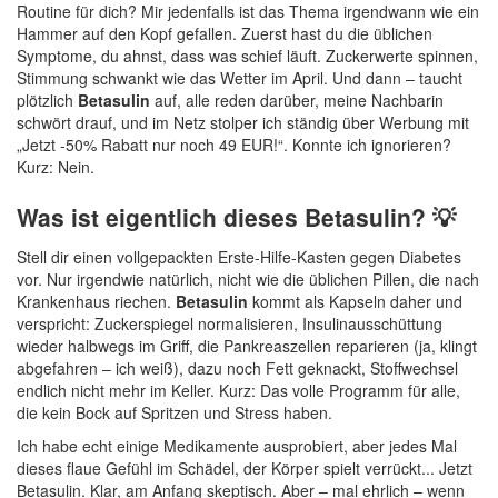
Routine für dich? Mir jedenfalls ist das Thema irgendwann wie ein
Hammer auf den Kopf gefallen. Zuerst hast du die üblichen
Symptome, du ahnst, dass was schief läuft. Zuckerwerte spinnen,
Stimmung schwankt wie das Wetter im April. Und dann – taucht
plötzlich
Betasulin
auf, alle reden darüber, meine Nachbarin
schwört drauf, und im Netz stolper ich ständig über Werbung mit
„Jetzt -50% Rabatt nur noch 49 EUR!“. Konnte ich ignorieren?
Kurz: Nein.
Was ist eigentlich dieses Betasulin? 💡
Stell dir einen vollgepackten Erste-Hilfe-Kasten gegen Diabetes
vor. Nur irgendwie natürlich, nicht wie die üblichen Pillen, die nach
Krankenhaus riechen.
Betasulin
kommt als Kapseln daher und
verspricht: Zuckerspiegel normalisieren, Insulinausschüttung
wieder halbwegs im Griff, die Pankreaszellen reparieren (ja, klingt
abgefahren – ich weiß), dazu noch Fett geknackt, Stoffwechsel
endlich nicht mehr im Keller. Kurz: Das volle Programm für alle,
die kein Bock auf Spritzen und Stress haben.
Ich habe echt einige Medikamente ausprobiert, aber jedes Mal
dieses flaue Gefühl im Schädel, der Körper spielt verrückt... Jetzt
Betasulin. Klar, am Anfang skeptisch. Aber – mal ehrlich – wenn