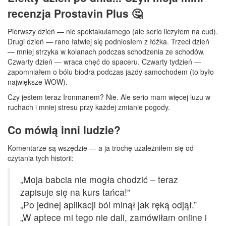
recenzja Prostavin Plus 🤔
Pierwszy dzień — nic spektakularnego (ale serio liczyłem na cud).
Drugi dzień — rano łatwiej się podniosłem z łóżka. Trzeci dzień
— mniej strzyka w kolanach podczas schodzenia ze schodów.
Czwarty dzień — wraca chęć do spaceru. Czwarty tydzień —
zapomniałem o bólu biodra podczas jazdy samochodem (to było
największe WOW).
Czy jestem teraz Ironmanem? Nie. Ale serio mam więcej luzu w
ruchach i mniej stresu przy każdej zmianie pogody.
Co mówią inni ludzie?
Komentarze są wszędzie — a ja trochę uzależniłem się od
czytania tych historii:
„Moja babcia nie mogła chodzić – teraz
zapisuje się na kurs tańca!”
„Po jednej aplikacji ból minął jak ręką odjął.”
„W aptece mi tego nie dali, zamówiłam online i