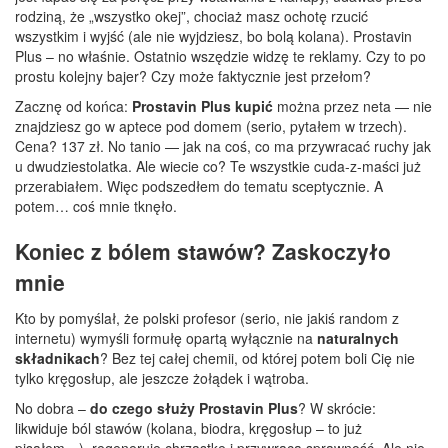
rodziną, że „wszystko okej”, chociaż masz ochotę rzucić
wszystkim i wyjść (ale nie wyjdziesz, bo bolą kolana). Prostavin
Plus – no właśnie. Ostatnio wszędzie widzę te reklamy. Czy to po
prostu kolejny bajer? Czy może faktycznie jest przełom?
Zacznę od końca:
Prostavin Plus kupić
można przez neta — nie
znajdziesz go w aptece pod domem (serio, pytałem w trzech).
Cena? 137 zł. No tanio — jak na coś, co ma przywracać ruchy jak
u dwudziestolatka. Ale wiecie co? Te wszystkie cuda-z-maści już
przerabiałem. Więc podszedłem do tematu sceptycznie. A
potem… coś mnie tknęło.
Koniec z bólem stawów? Zaskoczyło
mnie
Kto by pomyślał, że polski profesor (serio, nie jakiś random z
internetu) wymyśli formułę opartą wyłącznie na
naturalnych
składnikach
? Bez tej całej chemii, od której potem boli Cię nie
tylko kręgosłup, ale jeszcze żołądek i wątroba.
No dobra –
do czego służy Prostavin Plus
? W skrócie:
likwiduje ból stawów (kolana, biodra, kręgosłup – to już