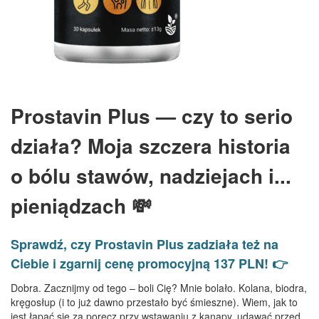
Prostavin Plus — czy to serio
działa? Moja szczera historia
o bólu stawów, nadziejach i...
pieniądzach 💸
Sprawdź, czy Prostavin Plus zadziała też na
Ciebie i zgarnij cenę promocyjną 137 PLN! 👉
Dobra. Zacznijmy od tego – boli Cię? Mnie bolało. Kolana, biodra,
kręgosłup (i to już dawno przestało być śmieszne). Wiem, jak to
jest łapać się za poręcz przy wstawaniu z kanapy, udawać przed