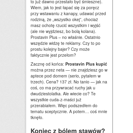
to już dawno przestało być śmieszne).
Wiem, jak to jest łapać się za poręcz
przy wstawaniu z kanapy, udawać przed
rodziną, że „wszystko okej”, chociaż
masz ochotę rzucić wszystkim i wyjść
(ale nie wyjdziesz, bo bolą kolana).
Prostavin Plus – no właśnie. Ostatnio
wszędzie widzę te reklamy. Czy to po
prostu kolejny bajer? Czy może
faktycznie jest przełom?
Zacznę od końca:
Prostavin Plus kupić
można przez neta — nie znajdziesz go w
aptece pod domem (serio, pytałem w
trzech). Cena? 137 zł. No tanio — jak na
coś, co ma przywracać ruchy jak u
dwudziestolatka. Ale wiecie co? Te
wszystkie cuda-z-maści już
przerabiałem. Więc podszedłem do
tematu sceptycznie. A potem… coś mnie
tknęło.
Koniec z bólem stawów?