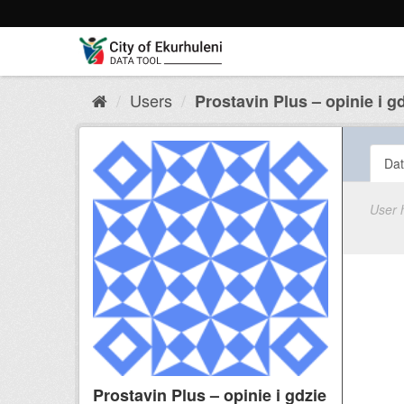
Skip
to
content
Users
Prostavin Plus – opinie i gdz
Dat
User 
Prostavin Plus – opinie i gdzie