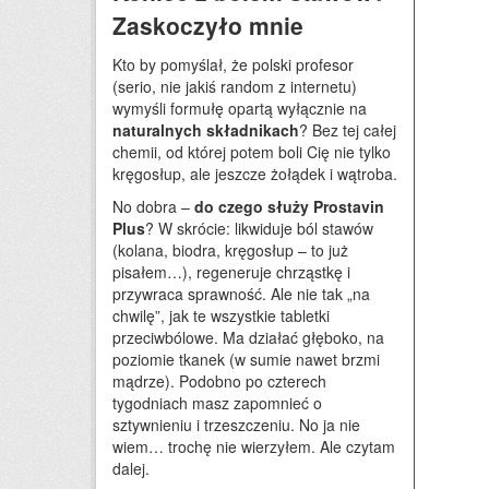
Zaskoczyło mnie
Kto by pomyślał, że polski profesor
(serio, nie jakiś random z internetu)
wymyśli formułę opartą wyłącznie na
naturalnych składnikach
? Bez tej całej
chemii, od której potem boli Cię nie tylko
kręgosłup, ale jeszcze żołądek i wątroba.
No dobra –
do czego służy Prostavin
Plus
? W skrócie: likwiduje ból stawów
(kolana, biodra, kręgosłup – to już
pisałem…), regeneruje chrząstkę i
przywraca sprawność. Ale nie tak „na
chwilę”, jak te wszystkie tabletki
przeciwbólowe. Ma działać głęboko, na
poziomie tkanek (w sumie nawet brzmi
mądrze). Podobno po czterech
tygodniach masz zapomnieć o
sztywnieniu i trzeszczeniu. No ja nie
wiem… trochę nie wierzyłem. Ale czytam
dalej.