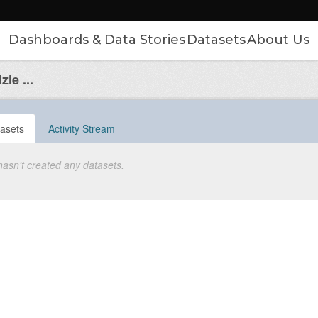
Dashboards & Data Stories
Datasets
About Us
ie ...
asets
Activity Stream
hasn't created any datasets.