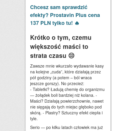
Chcesz sam sprawdzić
efekty? Prostavin Plus cena
137 PLN tylko tu! 🔥
Krótko o tym, czemu
większość maści to
strata czasu 😒
Zawsze mnie wkurzało wydawanie kasy
na kolejne „cuda”, które działają przez
pół godziny (a potem – ból wraca
jeszcze gorszy). No przecież:
- Tabletki? Ładują chemię do organizmu
— żołądek boli bardziej niż kolana. -
Maści? Działają powierzchownie, nawet
nie sięgają do tych miejsc głęboko pod
skórą. - Plastry? Sztuczny efekt ciepła i
tyle.
Serio — po kilku latach człowiek ma już