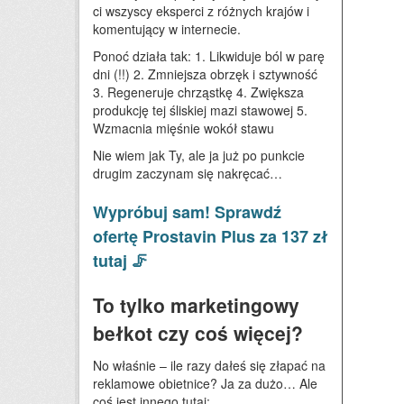
ci wszyscy eksperci z różnych krajów i
komentujący w internecie.
Ponoć działa tak: 1. Likwiduje ból w parę
dni (!!) 2. Zmniejsza obrzęk i sztywność
3. Regeneruje chrząstkę 4. Zwiększa
produkcję tej śliskiej mazi stawowej 5.
Wzmacnia mięśnie wokół stawu
Nie wiem jak Ty, ale ja już po punkcie
drugim zaczynam się nakręcać…
Wypróbuj sam! Sprawdź
ofertę Prostavin Plus za 137 zł
tutaj 🦵
To tylko marketingowy
bełkot czy coś więcej?
No właśnie – ile razy dałeś się złapać na
reklamowe obietnice? Ja za dużo… Ale
coś jest innego tutaj: