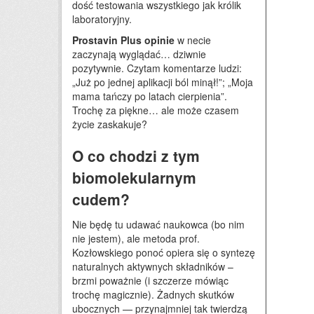
dość testowania wszystkiego jak królik
laboratoryjny.
Prostavin Plus opinie
w necie
zaczynają wyglądać… dziwnie
pozytywnie. Czytam komentarze ludzi:
„Już po jednej aplikacji ból minął!”; „Moja
mama tańczy po latach cierpienia”.
Trochę za piękne… ale może czasem
życie zaskakuje?
O co chodzi z tym
biomolekularnym
cudem?
Nie będę tu udawać naukowca (bo nim
nie jestem), ale metoda prof.
Kozłowskiego ponoć opiera się o syntezę
naturalnych aktywnych składników –
brzmi poważnie (i szczerze mówiąc
trochę magicznie). Żadnych skutków
ubocznych — przynajmniej tak twierdzą